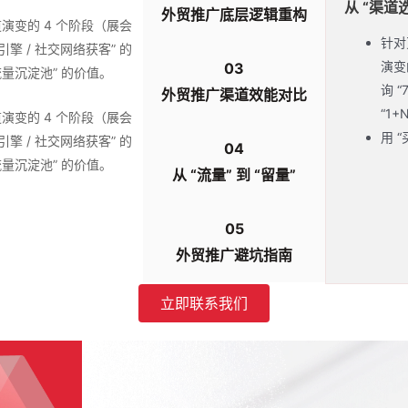
从 “渠道
外贸推广底层逻辑重构
道演变的 4 个阶段（展会
针对
擎 / 社交网络获客” 的
演变
03
流量沉淀池” 的价值。
询 
外贸推广渠道效能对比
“1
道演变的 4 个阶段（展会
用 
擎 / 社交网络获客” 的
04
流量沉淀池” 的价值。
从 “流量” 到 “留量”
05
外贸推广避坑指南
立即联系我们