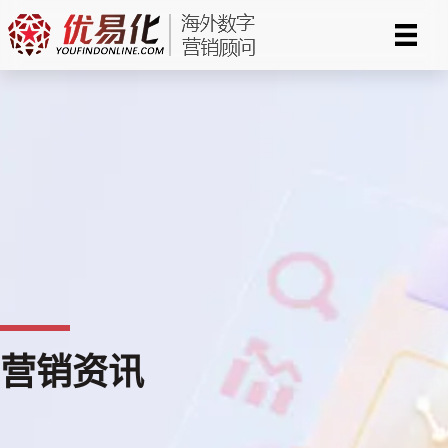
跳
至
内
容
营销资讯