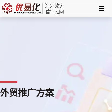
跳
至
内
容
外贸推广方案