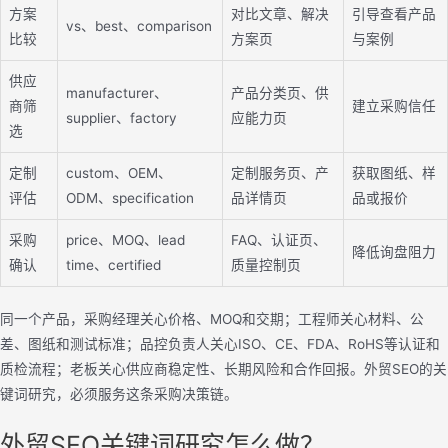
方案
对比文章、解决
引导查看产品
vs、best、comparison
比较
方案页
与案例
供应
manufacturer、
产品分类页、供
商筛
建立采购信任
supplier、factory
应能力页
选
定制
custom、OEM、
定制服务页、产
获取图纸、样
评估
ODM、specification
品详情页
品或报价
采购
price、MOQ、lead
FAQ、认证页、
降低询盘阻力
确认
time、certified
质量控制页
同一个产品，采购经理关心价格、MOQ和交期；工程师关心材料、公
差、图纸和测试标准；品控负责人关心ISO、CE、FDA、RoHS等认证和
质检流程；老板关心供应商稳定性、长期风险和合作回报。外贸SEO的关
键词研究，必须服务这条采购决策链。
外贸SEO关键词研究怎么做？