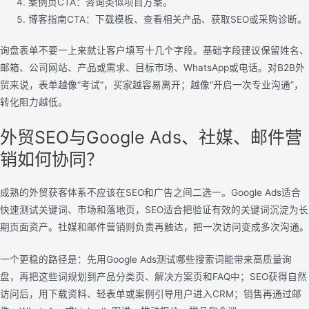
案例页CTA：咨询类似项目方案。
博客指南CTA：下载模板、查看相关产品、获取SEO或采购诊断。
询盘表单不要一上来就让客户填写十几个字段。基础字段建议保留姓名、
邮箱、公司网站、产品或需求、目标市场、WhatsApp或电话。对B2B外
贸来说，表单越像“考试”，买家越容易离开；越像“开启一次专业沟通”，
转化阻力越低。
外贸SEO与Google Ads、社媒、邮件营
销如何协同？
成熟的外贸获客体系不应该在SEO和广告之间二选一。Google Ads适合
快速测试关键词、市场和落地页，SEO适合把验证有效的关键词沉淀为长
期页面资产。社媒和邮件营销则负责再触达，把一次访问变成多次沟通。
一个更稳的路径是：先用Google Ads测试哪些搜索词能带来高质量询
盘，再把这些词规划到产品分类页、解决方案页和FAQ中；SEO获得自然
访问后，用下载资料、轻表单或案例引导用户进入CRM；销售再通过邮