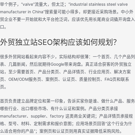
举个例子，“valve”流量大，但太泛；“industrial stainless steel valve
manufacturer in China”搜索量可能小得多，却更接近采购场景。中小外
贸企业不要一开始就和大平台抢泛词，应该优先用长尾商业词撬开询盘入
口。
外贸独立站SEO架构应该如何规划？
很多外贸网站看起来内容不少，实际结构却很薄：一个首页、几个产品列
表、几篇新闻，然后就期待Google带来询盘。真正适合获客的外贸独立
站，至少需要首页、产品分类页、产品详情页、行业应用页、解决方案
页、OEM/ODM服务页、案例页、认证页、质量控制页、FAQ页和联系
页。
首页负责建立品牌定位和第一印象，告诉买家你是谁、做什么产品、服务
哪些行业、出口哪些市场、有什么认证和案例。产品分类页承接
manufacturer、supplier、factory 这类商业关键词；产品详情页承接规
格、型号、材料、定制需求和报价意图；应用场景页回答“这个行业为什
么适合用你的产品”；案例页和认证页则用真实证据降低采购风险。