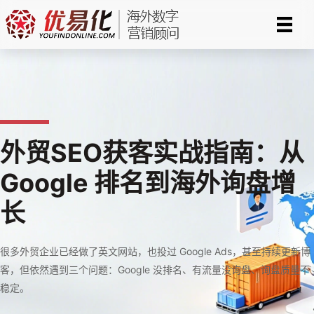
跳
至
内
容
外贸SEO获客实战指南：从
Google 排名到海外询盘增
长
很多外贸企业已经做了英文网站，也投过 Google Ads，甚至持续更新博
客，但依然遇到三个问题：Google 没排名、有流量没询盘、询盘质量不
稳定。