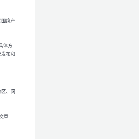
以围绕产
具体方
交发布和
地区、问
和文章