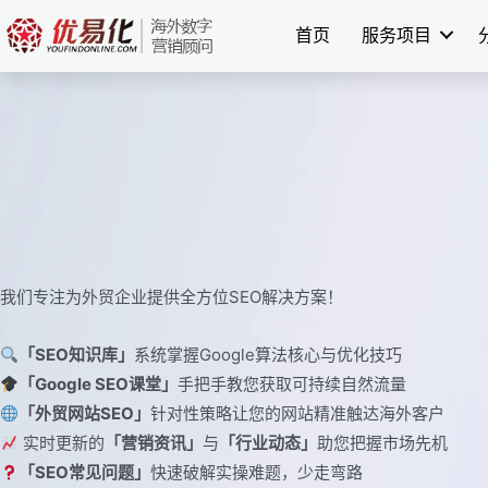
跳
首页
服务项目
至
内
容
我们专注为外贸企业提供全方位SEO解决方案！
「SEO知识库」
系统掌握Google算法核心与优化技巧
「Google SEO课堂」
手把手教您获取可持续自然流量
「外贸网站SEO」
针对性策略让您的网站精准触达海外客户
实时更新的
「营销资讯」
与
「行业动态」
助您把握市场先机
「SEO常见问题」
快速破解实操难题，少走弯路