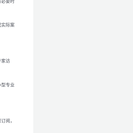
有必要时
或实际案
专家访
小型专业
愿订阅，