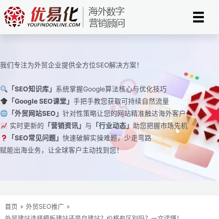
跳
至
内
容
我们专注为外贸企业提供全方位SEO解决方案！
「SEO知识库」
系统掌握Google算法核心与优化技巧
「Google SEO课堂」
手把手教您获取可持续自然流量
「外贸网站SEO」
针对性策略让您的网站精准触达海外客户
实时更新的
「营销资讯」
与
「行业动态」
助您把握市场先机
「SEO常见问题」
快速破解实操难题，少走弯路
赋能出海业务，让全球客户主动找到您！
首页
»
外贸SEO推广
»
外贸建站选择模板建站还是自建站？价格有区别吗？一文读懂！