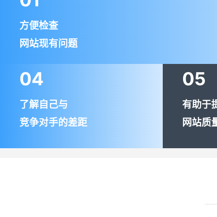
方便检查
网站现有问题
04
05
了解自己与
有助于
竞争对手的差距
网站质