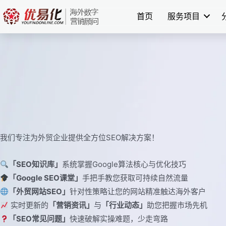
跳
首页
服务项目
至
内
容
我们专注为外贸企业提供全方位SEO解决方案！
「SEO知识库」
系统掌握Google算法核心与优化技巧
「Google SEO课堂」
手把手教您获取可持续自然流量
「外贸网站SEO」
针对性策略让您的网站精准触达海外客户
实时更新的
「营销资讯」
与
「行业动态」
助您把握市场先机
「SEO常见问题」
快速破解实操难题，少走弯路