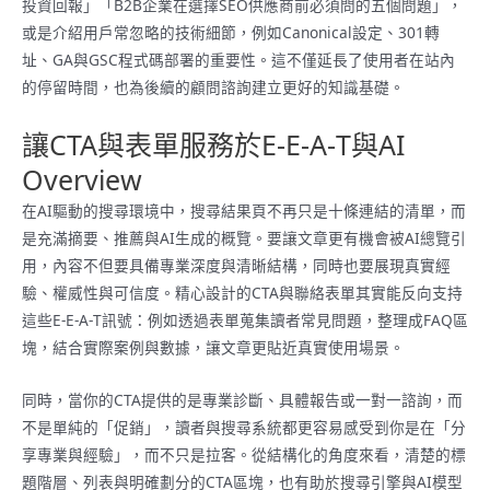
投資回報」「B2B企業在選擇SEO供應商前必須問的五個問題」，
或是介紹用戶常忽略的技術細節，例如Canonical設定、301轉
址、GA與GSC程式碼部署的重要性。這不僅延長了使用者在站內
的停留時間，也為後續的顧問諮詢建立更好的知識基礎。
讓CTA與表單服務於E‑E‑A‑T與AI
Overview
在AI驅動的搜尋環境中，搜尋結果頁不再只是十條連結的清單，而
是充滿摘要、推薦與AI生成的概覽。要讓文章更有機會被AI總覽引
用，內容不但要具備專業深度與清晰結構，同時也要展現真實經
驗、權威性與可信度。精心設計的CTA與聯絡表單其實能反向支持
這些E‑E‑A‑T訊號：例如透過表單蒐集讀者常見問題，整理成FAQ區
塊，結合實際案例與數據，讓文章更貼近真實使用場景。
同時，當你的CTA提供的是專業診斷、具體報告或一對一諮詢，而
不是單純的「促銷」，讀者與搜尋系統都更容易感受到你是在「分
享專業與經驗」，而不只是拉客。從結構化的角度來看，清楚的標
題階層、列表與明確劃分的CTA區塊，也有助於搜尋引擎與AI模型