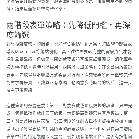
來提供更好服務的資訊，避免因好奇而多收集一堆暫時用不到的資
料，結果反而拖垮整體轉化率。
兩階段表單策略：先降低門檻，再深
度篩選
對於複雜度較高的服務，例如整合數碼行銷方案、跨國SEO部署或
導入Maximizer等網站優化工具，往往需要較完整的背景資訊才能
提供具體建議。但如果一開始就要求訪客填寫詳細問卷，轉化率會
被大幅拖低。這時可以採用「兩階段表單策略」：在文章內放置短
表單，先取得基本聯絡方式與需求方向，提交後再導向一個較完整
的需求調研頁面，讓真正有意願、也願意多花時間的客戶，進一步
補充更多資訊。
這種策略的好處在於：第一，對於多數僅略感興趣的讀者，只需完
成一個簡單動作就能留下線索，大幅提高整體潛在客戶數量；第
二，對高意願客戶來說，第二階段的詳細表單不再被視為負擔，而
是「為了獲得更精準建議所需的必要步驟」。你也可以在第二階段
表單中針對特定議題深入提問，例如現有網站平台、是否有技術團