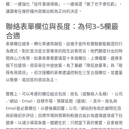
欄：一邊強化「這件事值得做」，一邊保證「做了也不會吃虧」，
讓讀者在幾秒鐘內就做出較為正向的決定。
聯絡表單欄位與長度：為何3–5欄最
合適
表單欄位越多，轉化率通常越低，這幾乎是所有實驗都能驗證的行
為模式。對於首次從文章導來的陌生訪客而言，他們願意付出的時
間與心力有限，如果表單需要填寫十多個欄位、上傳檔案、選擇多
個下拉選項，很容易在中途放棄。為了兼顧「降低放棄率」與「取
得有用資訊」，初次接觸的表單建議控制在三至五個欄位，並盡量
以簡單、易回答的資訊為主。
實務上，可以考慮的欄位組合包括：姓名（或聯絡人名稱）、公司
／網站、Email、目標市場、預算區間（選填）。其中，姓名與
Email是必要欄位，以便後續回覆；公司／網站則有助於顧問在諮
詢前做初步評估；目標市場與預算則較適合設計為選填選項或下拉
選單，以減少填寫負擔。關鍵在於：只問當下真的需要、且會被用