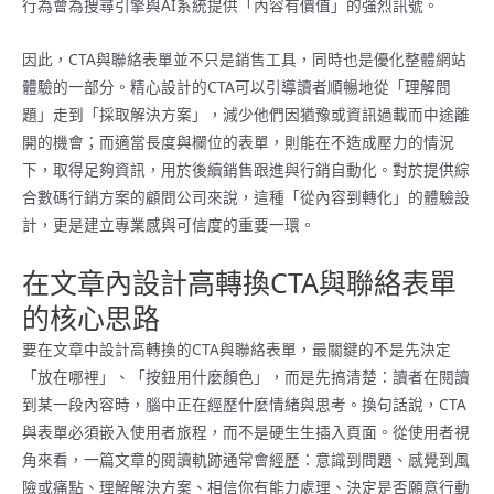
行為會為搜尋引擎與AI系統提供「內容有價值」的強烈訊號。
因此，CTA與聯絡表單並不只是銷售工具，同時也是優化整體網站
體驗的一部分。精心設計的CTA可以引導讀者順暢地從「理解問
題」走到「採取解決方案」，減少他們因猶豫或資訊過載而中途離
開的機會；而適當長度與欄位的表單，則能在不造成壓力的情況
下，取得足夠資訊，用於後續銷售跟進與行銷自動化。對於提供綜
合數碼行銷方案的顧問公司來說，這種「從內容到轉化」的體驗設
計，更是建立專業感與可信度的重要一環。
在文章內設計高轉換CTA與聯絡表單
的核心思路
要在文章中設計高轉換的CTA與聯絡表單，最關鍵的不是先決定
「放在哪裡」、「按鈕用什麼顏色」，而是先搞清楚：讀者在閱讀
到某一段內容時，腦中正在經歷什麼情緒與思考。換句話說，CTA
與表單必須嵌入使用者旅程，而不是硬生生插入頁面。從使用者視
角來看，一篇文章的閱讀軌跡通常會經歷：意識到問題、感覺到風
險或痛點、理解解決方案、相信你有能力處理、決定是否願意行動