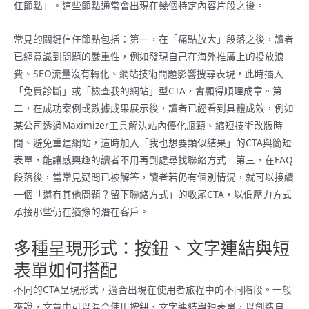
任節點」。這些節點通常會出現在幾個特定內容片段之後。
常見的關鍵信任節點包括：第一，在「痛點放大」段落之後，讀者
已經意識到問題的嚴重性，例如發現自己在海外推廣上的投放浪
費、SEO流量沒有轉化、網站技術問題影響搜尋表現，此時插入
「免費診斷」或「檢查我的網站」型CTA，會顯得順理成章。第
二，在成功案例或數據成果展示後，讀者已經看到具體成效，例如
某公司透過Maximizer工具解決站內優化瓶頸、縮短技術改版時
間、避免重建網站，這時加入「我也想要類似結果」的CTA與簡短
表單，能讓感興趣的讀者不用再到處尋找聯絡方式。第三，在FAQ
段落後，當常見疑問已被解答，讀者若仍有個別情況，就可以接續
一個「還有其他問題？留下聯絡方式」的收尾CTA，以低壓力方式
承接那些仍在猶豫的潛在客戶。
多種呈現形式：按鈕、文字連結與短
表單如何搭配
不同的CTA呈現形式，適合出現在使用者旅程中的不同階段。一般
來說，文章中可以混合使用按鈕、文字連結與短表單，以創造自