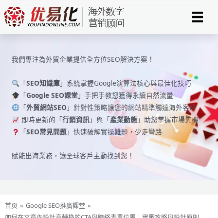
Skip
to
content
我們專注為外貿企業提供全方位SEO解決方案！
「
SEO知識庫
」系統掌握Google演算法核心與最佳化技巧
「
Google SEO課堂
」手把手教您獲得永續自然流量
「
外貿網站SEO
」針對性策略讓您的網站精準觸達海外客戶
即時更新的「
行銷資訊
」與「
產業動態
」助您掌握市場先機
「
SEO常見問題
」快速破解實操難題，少走彎路
賦能出海業務，讓全球​​客戶主動找到您！
首页
»
Google SEO推廣課堂
»
如何在文章內設計高轉換的CTA與聯絡表單位置｜實戰攻略與設計原則