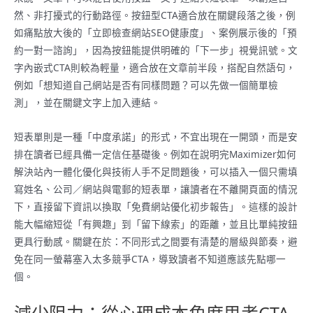
然、非打擾式的行動路徑。按鈕型CTA適合放在關鍵段落之後，例
如痛點放大後的「立即檢查網站SEO健康度」、案例展示後的「預
約一對一諮詢」，因為按鈕能提供明確的「下一步」視覺訊號。文
字內嵌式CTA則較為輕量，適合放在文章前半段，搭配自然語句，
例如「想知道自己網站是否有同樣問題？可以先做一個簡單檢
測」，並在關鍵文字上加入連結。
短表單則是一種「中度承諾」的形式，不宜出現在一開頭，而是安
排在讀者已經具備一定信任基礎後。例如在說明完Maximizer如何
解決站內一體化優化與技術人手不足問題後，可以插入一個只需填
寫姓名、公司／網站與電郵的短表單，讓讀者在不離開頁面的情況
下，直接留下資訊以換取「免費網站優化初步報告」。這樣的設計
能大幅縮短從「有興趣」到「留下線索」的距離，並且比單純按鈕
更具行動感。關鍵在於：不同形式之間要有清楚的層級與節奏，避
免在同一螢幕塞入太多競爭CTA，導致讀者不知道應該先點哪一
個。
減少阻力：從心理成本角度思考CTA