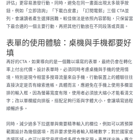
評估」更容易激發行動。同時，避免在同一畫面出現太多競爭按
鈕，例如「立即諮詢」「下載白皮書」「訂閱電郵」三個 CTA並
列，會讓讀者產生選擇困難。較佳做法是依照內容節點，只保留當
下最合適的一個主要行動，再把其他行動放在不同段落或頁面。
表單的使用體驗：桌機與手機都要好
填
再好的CTA，如果導向的是一個難以填寫的表單，最終仍會在轉化
率上付出代價。設計表單時，必須同時考慮桌機與手機的使用情
境，特別是現今相當多搜尋流量來自手機，行動裝置上的體驗往往
直接決定是否有線索進帳。具體而言，應避免在手機上使用多欄並
排的輸入框，因為螢幕寬度有限，使用者必須放大縮小才能看清文
字；改以單欄縱向排版，搭配足夠行距與字體大小，會讓填寫過程
順暢許多。
同時，減少過多下拉選單與需要精準輸入的欄位，例如可以將預算
範圍設計為幾個選項，而非要求使用者輸入精確數字；對於國家或
市場區域，也可以用常見選項或多選方塊呈現。表單送出後，應立