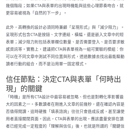
幾個階段；如果CTA與表單的出現時機能與這些心理節奏吻合，就
更容易被視為「自然的下一步」。
此外，高轉換的設計必須同時兼顧「呈現形式」與「減少阻力」。
呈現形式包含CTA是按鈕、文字連結、橫幅，還是嵌入文章中的短
表單；減少阻力則包括表單欄位數量、是否需要登入、是否要求敏
感資訊等。實務上，建議把CTA與表單視為一組可實驗的模組：你
可以在不同文章中測試不同位置與形式，透過數據去找出最能驅動
讀者行動的組合，而不是沿用單一固定樣式。
信任節點：決定CTA與表單「何時出
現」的關鍵
「時機」是所有CTA設計中最容易被忽略、但也是對轉化率影響最
大的因素之一。多數讀者在剛進入文章的前幾秒，還在確認內容是
否值得閱讀，這時硬推「填表諮詢」往往只會造成反感，甚至讓使
用者直接關閉頁面。因此，CTA與表單的出現，應該盡量安排在讀
者已經完成一定程度的「理解與信任」後，也就是所謂的「關鍵信