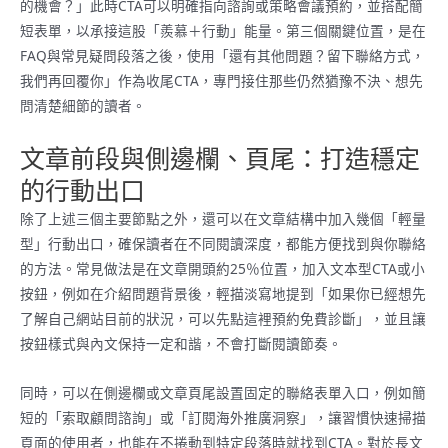
的機會？」此時CTA可以明確指向諮詢或策略會議預約，並搭配簡
短表單，以承接這股「羨慕＋行動」能量。第三個關鍵位置，是在
FAQ與常見疑問段落之後，使用「還有其他問題？留下聯絡方式，
我們再回覆你」作為收尾CTA，專門接住那些仍然猶豫不決、想先
問清楚細節的讀者。
文章前段與側邊欄、頁尾：打造穩定
的行動出口
除了上述三個主要節點之外，還可以在文章結構中加入幾個「輕量
型」行動出口，確保讀者在不同閱讀深度，都能方便找到與你聯絡
的方法。常見做法是在文章開頭約25％位置，加入文本型CTA或小
按鈕，例如在介紹問題背景後，輕描淡寫地提到「如果你已經想先
了解自己網站目前的狀況，可以先點這裡預約免費診斷」，並且讓
按鈕樣式與內文保持一定和諧，不會打斷閱讀節奏。
同時，可以在側邊欄或文章頁尾設置固定的聯絡表單入口，例如簡
短的「索取顧問諮詢」或「訂閱海外推廣洞察」，讓習慣快速掃描
頁面的使用者，也能在不捲動到特定段落時就找到CTA。對於長文