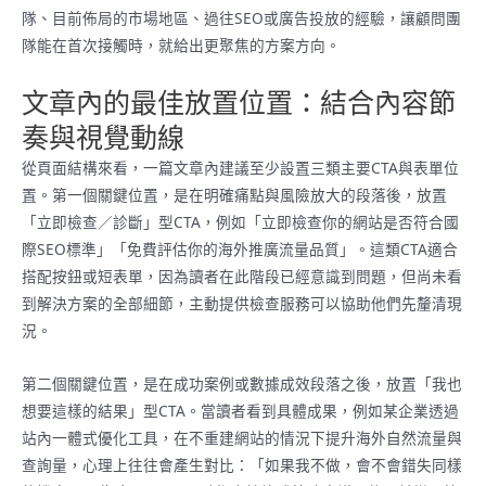
隊、目前佈局的市場地區、過往SEO或廣告投放的經驗，讓顧問團
隊能在首次接觸時，就給出更聚焦的方案方向。
文章內的最佳放置位置：結合內容節
奏與視覺動線
從頁面結構來看，一篇文章內建議至少設置三類主要CTA與表單位
置。第一個關鍵位置，是在明確痛點與風險放大的段落後，放置
「立即檢查／診斷」型CTA，例如「立即檢查你的網站是否符合國
際SEO標準」「免費評估你的海外推廣流量品質」。這類CTA適合
搭配按鈕或短表單，因為讀者在此階段已經意識到問題，但尚未看
到解決方案的全部細節，主動提供檢查服務可以協助他們先釐清現
況。
第二個關鍵位置，是在成功案例或數據成效段落之後，放置「我也
想要這樣的結果」型CTA。當讀者看到具體成果，例如某企業透過
站內一體式優化工具，在不重建網站的情況下提升海外自然流量與
查詢量，心理上往往會產生對比：「如果我不做，會不會錯失同樣