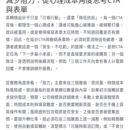
與表單
高轉換設計不只是「引導行動」，還要「降低抗拒」。每一個CTA
背後，都隱含一個心理成本：讀者可能擔心被推銷、被頻繁打擾、
資訊被濫用，或是覺得填寫表單太花時間、不知道回覆是否有價
值。因此，在設計CTA與聯絡表單時，必須刻意消除這些顧慮，讓
讀者感覺這是一個「安全、不吃虧」的選擇。做法之一，是把CTA
定位為「下一步最小承諾」，而不是直接要求簽約或購買；另一個
做法，是透明說明後續流程，例如「三個工作天內會有專人以電郵
回覆，不會推銷額外服務」。
從實務角度來看，「阻力」主要來自三個層面：資訊量、時間成本
與風險感。資訊量指的是表單欄位數量與內容，如果初次接觸就要
求提供電話、預算、公司規模與詳細需求，多數人會直接關閉頁
面；時間成本則與填寫難度、是否需要開新頁面、是否在手機上容
易操作有關；風險感則包含個資是否安全、之後是否會被密集追
問。要提升轉化率，就必須在這三個層面上逐一減壓，例如精簡欄
位、使用自動填寫輔助、清楚標示「可隨時取消訂閱」或「不會分