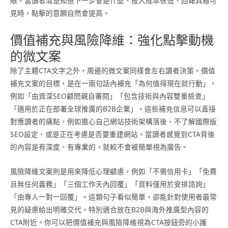
眼。當讀者清楚知道下一步會是什麼、投入成本很低、回報具體可
見時，點擊的意願自然會提高。
價值補充與風險降維：強化點擊動機
的微文案
除了主體CTA文字之外，周邊的微文案同樣會左右讀者決策。價值
補充文案的目標，是在一兩句話內補充「為何值得現在就行動」，
例如「由資深SEO顧問親自審閱」「包含技術與內容雙重檢查」
「適用於正在部署全球推廣的B2B企業」。這些補充信息可以直接
對應讀者的痛點，例如擔心自己網站技術架構落後、不了解國際版
SEO設定、或是正在考慮是否要重建網站。當讀者感覺到CTA背後
的內容是有深度、有專業的，就較不會被簡單視為廣告。
風險降維文案則是用來降低心理顧慮，例如「不需信用卡」「免費
且無任何義務」「三個工作天內回覆」「資料僅用於安排諮詢」
「由專人一對一回覆」。這類句子看似簡單，卻能針對使用者最常
見的疑慮給出明確交代，特別適合放在B2B與海外推廣型內容的
CTA附近。你可以把價值補充與風險降維視為CTA按鈕旁的小護