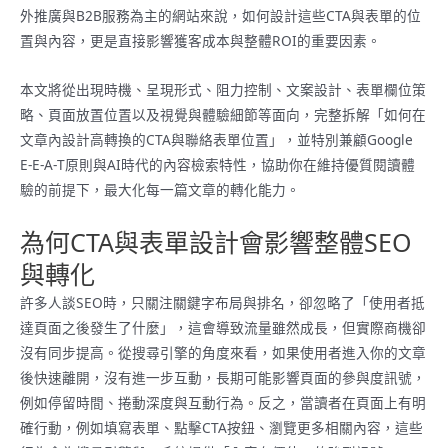
外推廣與B2B服務為主的網站來說，如何設計這些CTA與表單的位
置與內容，更是直接影響獲客成本與整體ROI的重要因素。
本文將從出現時機、呈現形式、阻力控制、文案設計、表單欄位策
略、頁面放置位置以及視覺與體驗細節等面向，完整拆解「如何在
文章內設計高轉換的CTA與聯絡表單位置」，並特別兼顧Google
E‑E‑A‑T原則與AI時代的內容檢索特性，協助你在維持優質閱讀體
驗的前提下，最大化每一篇文章的轉化能力。
為何CTA與表單設計會影響整體SEO
與轉化
許多人談SEO時，只關注關鍵字布局與排名，卻忽略了「使用者抵
達頁面之後發生了什麼」，這會導致流量雖然成長，但實際商機卻
沒有同步提高。從搜尋引擎的角度來看，如果使用者進入你的文章
後快速離開，沒有進一步互動，長期可能影響頁面的參與度訊號，
例如停留時間、捲動深度與互動行為。反之，當讀者在頁面上有明
確行動，例如填寫表單、點擊CTA按鈕、瀏覽更多相關內容，這些