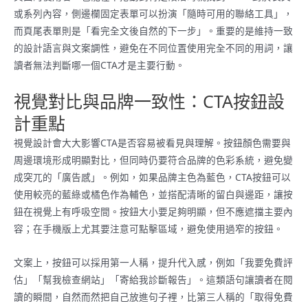
或系列內容，側邊欄固定表單可以扮演「隨時可用的聯絡工具」，
而頁尾表單則是「看完全文後自然的下一步」。重要的是維持一致
的設計語言與文案調性，避免在不同位置使用完全不同的用詞，讓
讀者無法判斷哪一個CTA才是主要行動。
視覺對比與品牌一致性：CTA按鈕設
計重點
視覺設計會大大影響CTA是否容易被看見與理解。按鈕顏色需要與
周邊環境形成明顯對比，但同時仍要符合品牌的色彩系統，避免變
成突兀的「廣告感」。例如，如果品牌主色為藍色，CTA按鈕可以
使用較亮的藍綠或橘色作為輔色，並搭配清晰的留白與邊距，讓按
鈕在視覺上有呼吸空間。按鈕大小要足夠明顯，但不應遮擋主要內
容；在手機版上尤其要注意可點擊區域，避免使用過窄的按鈕。
文案上，按鈕可以採用第一人稱，提升代入感，例如「我要免費評
估」「幫我檢查網站」「寄給我診斷報告」。這類語句讓讀者在閱
讀的瞬間，自然而然把自己放進句子裡，比第三人稱的「取得免費