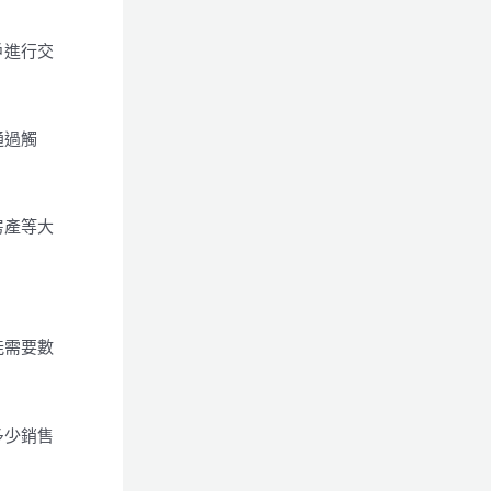
戶進行交
通過觸
房產等大
能需要數
多少銷售