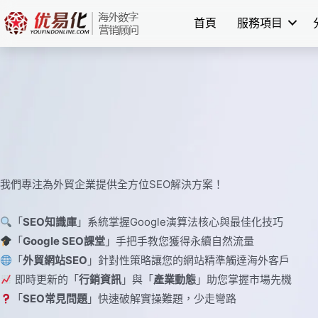
Skip
首頁
服務項目
to
content
我們專注為外貿企業提供全方位SEO解決方案！
「
SEO知識庫
」系統掌握Google演算法核心與最佳化技巧
「
Google SEO課堂
」手把手教您獲得永續自然流量
「
外貿網站SEO
」針對性策略讓您的網站精準觸達海外客戶
即時更新的「
行銷資訊
」與「
產業動態
」助您掌握市場先機
「
SEO常見問題
」快速破解實操難題，少走彎路