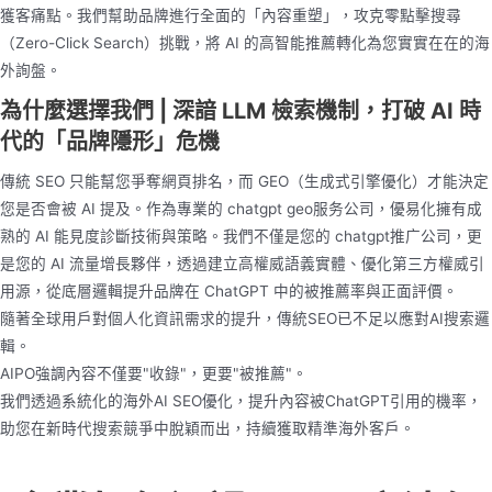
獲客痛點。我們幫助品牌進行全面的「內容重塑」，攻克零點擊搜尋
（Zero-Click Search）挑戰，將 AI 的高智能推薦轉化為您實實在在的海
外詢盤。
為什麼選擇我們 | 深諳 LLM 檢索機制，打破 AI 時
代的「品牌隱形」危機
傳統 SEO 只能幫您爭奪網頁排名，而 GEO（生成式引擎優化）才能決定
您是否會被 AI 提及。作為專業的 chatgpt geo服务公司，優易化擁有成
熟的 AI 能見度診斷技術與策略。我們不僅是您的 chatgpt推广公司，更
是您的 AI 流量增長夥伴，透過建立高權威語義實體、優化第三方權威引
用源，從底層邏輯提升品牌在 ChatGPT 中的被推薦率與正面評價。
隨著全球用戶對個人化資訊需求的提升，傳統SEO已不足以應對AI搜索邏
輯。
AIPO強調內容不僅要"收錄"，更要"被推薦"。
我們透過系統化的海外AI SEO優化，提升內容被ChatGPT引用的機率，
助您在新時代搜索競爭中脫穎而出，持續獲取精準海外客戶。