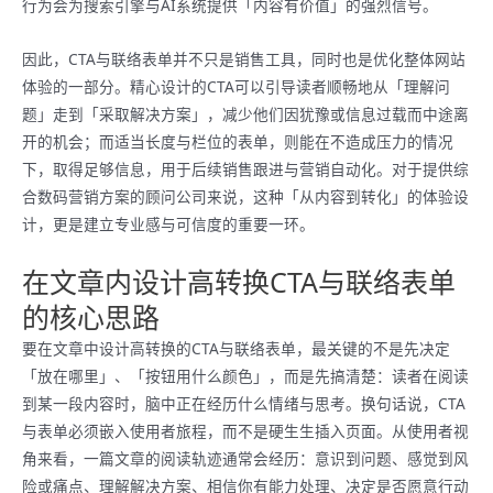
行为会为搜索引擎与AI系统提供「内容有价值」的强烈信号。
因此，CTA与联络表单并不只是销售工具，同时也是优化整体网站
体验的一部分。精心设计的CTA可以引导读者顺畅地从「理解问
题」走到「采取解决方案」，减少他们因犹豫或信息过载而中途离
开的机会；而适当长度与栏位的表单，则能在不造成压力的情况
下，取得足够信息，用于后续销售跟进与营销自动化。对于提供综
合数码营销方案的顾问公司来说，这种「从内容到转化」的体验设
计，更是建立专业感与可信度的重要一环。
在文章内设计高转换CTA与联络表单
的核心思路
要在文章中设计高转换的CTA与联络表单，最关键的不是先决定
「放在哪里」、「按钮用什么颜色」，而是先搞清楚：读者在阅读
到某一段内容时，脑中正在经历什么情绪与思考。换句话说，CTA
与表单必须嵌入使用者旅程，而不是硬生生插入页面。从使用者视
角来看，一篇文章的阅读轨迹通常会经历：意识到问题、感觉到风
险或痛点、理解解决方案、相信你有能力处理、决定是否愿意行动