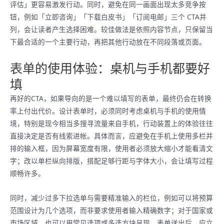
评估」更容易激发行动。同时，避免在同一画面出现太多竞争按
钮，例如「立即咨询」「下载白皮书」「订阅电邮」三个 CTA并
列，会让读者产生选择困难。较佳做法是依照内容节点，只保留当
下最合适的一个主要行动，再把其他行动放在不同段落或页面。
表单的使用体验：桌机与手机都要好
填
再好的CTA，如果导向的是一个难以填写的表单，最终仍会在转换
率上付出代价。设计表单时，必须同时考虑桌机与手机的使用情
境，特别是现今相当多搜寻流量来自手机，行动装置上的体验往往
直接决定是否有线索进帐。具体而言，应避免在手机上使用多栏并
排的输入框，因为屏幕宽度有限，使用者必须放大缩小才能看清文
字；改以单栏纵向排版，搭配足够行距与字体大小，会让填写过程
顺畅许多。
同时，减少过多下拉选单与需要精准输入的栏位，例如可以将预算
范围设计为几个选项，而非要求使用者输入精确数字；对于国家或
市场区域，也可以用常见选项或多选方块呈现。表单送出后，应立