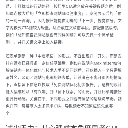
然、非打扰式的行动路径。按钮型CTA适合放在关键段落之后，例
如痛点放大后的「立即检查网站SEO健康度」、案例展示后的「预
约一对一咨询」，因为按钮能提供明确的「下一步」视觉信号。文
字内嵌式CTA则较为轻量，适合放在文章前半段，搭配自然语句，
例如「想知道自己网站是否有同样问题？可以先做一个简单检
测」，并在关键文字上加入链接。
短表单则是一种「中度承诺」的形式，不宜出现在一开头，而是安
排在读者已经具备一定信任基础后。例如在说明完Maximizer如何
解决站内一体化优化与技术人手不足问题后，可以插入一个只需填
写姓名、公司／网站与电邮的短表单，让读者在不离开页面的情况
下，直接留下信息以换取「免费网站优化初步报告」。这样的设计
能大幅缩短从「有兴趣」到「留下线索」的距离，并且比单纯按钮
更具行动感。关键在于：不同形式之间要有清楚的层级与节奏，避
免在同一屏幕塞入太多竞争CTA，导致读者不知道应该先点哪一
个。
减少阻力：从心理成本角度思考CTA