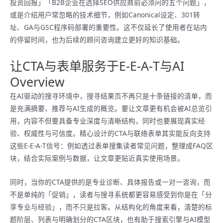
投资回报」「B2B企业在选择SEO供应商前必须问的五个问题」，
或是介绍用户常忽略的技术细节，例如Canonical设定、301转
址、GA与GSC程序码部署的重要性。这不仅延长了使用者在站内
的停留时间，也为后续的顾问咨询建立更好的知识基础。
让CTA与表单服务于E‑E‑A‑T与AI
Overview
在AI驱动的搜寻环境中，搜寻结果页不再只是十条链接的清单，而
是充满摘要、推荐与AI生成的概览。要让文章更有机会被AI总览引
用，内容不但要具备专业深度与清晰结构，同时也要展现真实经
验、权威性与可信度。精心设计的CTA与联络表单其实能反向支持
这些E‑E‑A‑T信号：例如透过表单搜集读者常见问题，整理成FAQ区
块，结合实际案例与数据，让文章更贴近真实使用场景。
同时，当你的CTA提供的是专业诊断、具体报告或一对一咨询，而
不是单纯的「促销」，读者与搜寻系统都更容易感受到你是在「分
享专业与经验」，而不只是拉客。从结构化的角度来看，清楚的标
题阶层、列表与明确划分的CTA区块，也有助于搜索引擎与AI模型