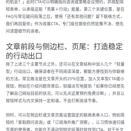
的机会？」此时CTA可以明确指向咨询或策略会议预约，并搭配简
短表单，以承接这股「羡慕＋行动」能量。第三个关键位置，是在
FAQ与常见疑问段落之后，使用「还有其他问题？留下联络方式，
我们再回复你」作为收尾CTA，专门接住那些仍然犹豫不决、想先
问清楚细节的读者。
文章前段与侧边栏、页尾：打造稳定
的行动出口
除了上述三个主要节点之外，还可以在文章结构中加入几个「轻量
型」行动出口，确保读者在不同阅读深度，都能方便找到与你联络
的方法。常见做法是在文章开头约25％位置，加入文本型CTA或小
按钮，例如在介绍问题背景后，轻描淡写地提到「如果你已经想先
了解自己网站目前的状况，可以先点这里预约免费诊断」，并且让
按钮样式与内文保持一定和谐，不会打断阅读节奏。
同时，可以在侧边栏或文章页尾设置固定的联络表单入口，例如简
短的「索取顾问咨询」或「订阅海外推广洞察」，让习惯快速扫描
页面的使用者，也能在不滚动到特定段落时就找到CTA。对于长文