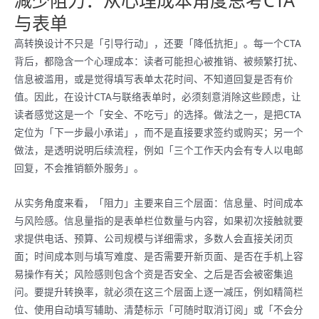
与表单
高转换设计不只是「引导行动」，还要「降低抗拒」。每一个CTA
背后，都隐含一个心理成本：读者可能担心被推销、被频繁打扰、
信息被滥用，或是觉得填写表单太花时间、不知道回复是否有价
值。因此，在设计CTA与联络表单时，必须刻意消除这些顾虑，让
读者感觉这是一个「安全、不吃亏」的选择。做法之一，是把CTA
定位为「下一步最小承诺」，而不是直接要求签约或购买；另一个
做法，是透明说明后续流程，例如「三个工作天内会有专人以电邮
回复，不会推销额外服务」。
从实务角度来看，「阻力」主要来自三个层面：信息量、时间成本
与风险感。信息量指的是表单栏位数量与内容，如果初次接触就要
求提供电话、预算、公司规模与详细需求，多数人会直接关闭页
面；时间成本则与填写难度、是否需要开新页面、是否在手机上容
易操作有关；风险感则包含个资是否安全、之后是否会被密集追
问。要提升转换率，就必须在这三个层面上逐一减压，例如精简栏
位、使用自动填写辅助、清楚标示「可随时取消订阅」或「不会分