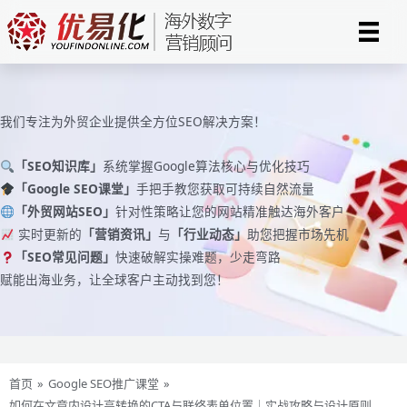
跳
至
内
容
我们专注为外贸企业提供全方位SEO解决方案！
「SEO知识库」
系统掌握Google算法核心与优化技巧
「Google SEO课堂」
手把手教您获取可持续自然流量
「外贸网站SEO」
针对性策略让您的网站精准触达海外客户
实时更新的
「营销资讯」
与
「行业动态」
助您把握市场先机
「SEO常见问题」
快速破解实操难题，少走弯路
赋能出海业务，让全球客户主动找到您！
首页
»
Google SEO推广课堂
»
如何在文章内设计高转换的CTA与联络表单位置｜实战攻略与设计原则