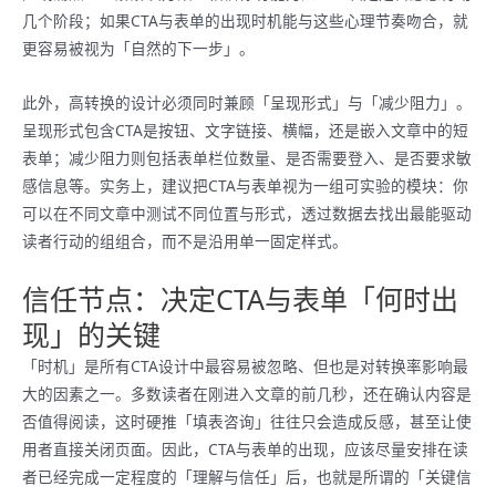
几个阶段；如果CTA与表单的出现时机能与这些心理节奏吻合，就
更容易被视为「自然的下一步」。
此外，高转换的设计必须同时兼顾「呈现形式」与「减少阻力」。
呈现形式包含CTA是按钮、文字链接、横幅，还是嵌入文章中的短
表单；减少阻力则包括表单栏位数量、是否需要登入、是否要求敏
感信息等。实务上，建议把CTA与表单视为一组可实验的模块：你
可以在不同文章中测试不同位置与形式，透过数据去找出最能驱动
读者行动的组组合，而不是沿用单一固定样式。
信任节点：决定CTA与表单「何时出
现」的关键
「时机」是所有CTA设计中最容易被忽略、但也是对转换率影响最
大的因素之一。多数读者在刚进入文章的前几秒，还在确认内容是
否值得阅读，这时硬推「填表咨询」往往只会造成反感，甚至让使
用者直接关闭页面。因此，CTA与表单的出现，应该尽量安排在读
者已经完成一定程度的「理解与信任」后，也就是所谓的「关键信