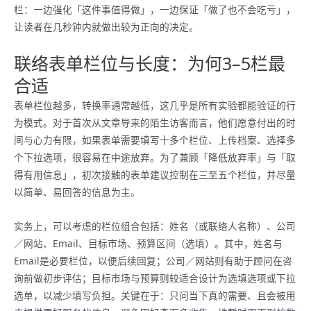
栏：一边强化「这件事值得做」，一边保证「做了也不会吃亏」，
让读者在几秒钟内就做出较为正向的决定。
联络表单栏位与长度：为何3–5栏最
合适
表单栏位越多，转换率通常越低，这几乎是所有实验都能验证的行
为模式。对于首次从文章导来的陌生访客而言，他们愿意付出的时
间与心力有限，如果表单需要填写十多个栏位、上传档案、选择多
个下拉选项，很容易在中途放弃。为了兼顾「降低放弃率」与「取
得有用信息」，初次接触的表单建议控制在三至五个栏位，并尽量
以简单、易回答的信息为主。
实务上，可以考虑的栏位组合包括：姓名（或联络人名称）、公司
／网站、Email、目标市场、预算区间（选填）。其中，姓名与
Email是必要栏位，以便后续回复；公司／网站则有助于顾问在咨
询前做初步评估；目标市场与预算则较适合设计为选填选项或下拉
选单，以减少填写负担。关键在于：只问当下真的需要、且会被用