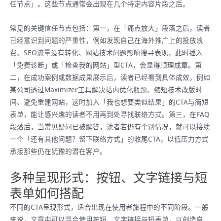
任节点」。这些节点通常会出现在几个特定内容片段之后。
常见的关键信任节点包括：第一，在「痛点放大」段落之后，读者
已经意识到问题的严重性，例如发现自己在海外推广上的投放浪
费、SEO流量没有转化、网站技术问题影响搜寻表现，此时插入
「免费诊断」或「检查我的网站」型CTA，会显得顺理成章。第
二，在成功案例或数据成果展示后，读者已经看到具体成效，例如
某公司透过Maximizer工具解决站内优化瓶颈、缩短技术改版时
间、避免重建网站，这时加入「我也想要类似结果」的CTA与简短
表单，能让感兴趣的读者不用再到处寻找联络方式。第三，在FAQ
段落后，当常见疑问已被解答，读者若仍有个别情况，就可以接续
一个「还有其他问题？留下联络方式」的收尾CTA，以低压力方式
承接那些仍在犹豫的潜在客户。
多种呈现形式：按钮、文字链接与短
表单如何搭配
不同的CTA呈现形式，适合出现在使用者旅程中的不同阶段。一般
来说，文章中可以混合使用按钮、文字链接与短表单，以创造自