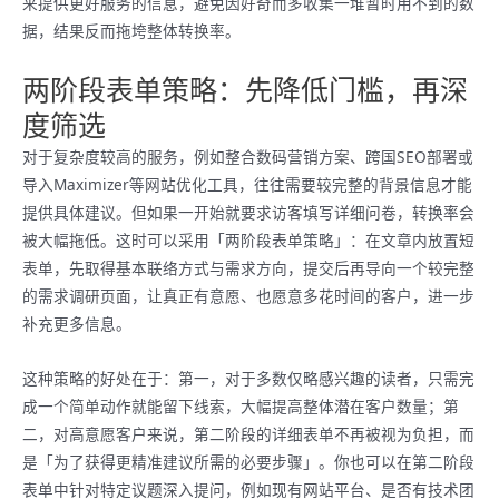
来提供更好服务的信息，避免因好奇而多收集一堆暂时用不到的数
据，结果反而拖垮整体转换率。
两阶段表单策略：先降低门槛，再深
度筛选
对于复杂度较高的服务，例如整合数码营销方案、跨国SEO部署或
导入Maximizer等网站优化工具，往往需要较完整的背景信息才能
提供具体建议。但如果一开始就要求访客填写详细问卷，转换率会
被大幅拖低。这时可以采用「两阶段表单策略」：在文章内放置短
表单，先取得基本联络方式与需求方向，提交后再导向一个较完整
的需求调研页面，让真正有意愿、也愿意多花时间的客户，进一步
补充更多信息。
这种策略的好处在于：第一，对于多数仅略感兴趣的读者，只需完
成一个简单动作就能留下线索，大幅提高整体潜在客户数量；第
二，对高意愿客户来说，第二阶段的详细表单不再被视为负担，而
是「为了获得更精准建议所需的必要步骤」。你也可以在第二阶段
表单中针对特定议题深入提问，例如现有网站平台、是否有技术团