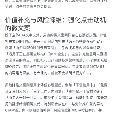
眼。当读者清楚知道下一步会是什么、投入成本很低、回报具体可
见时，点击的意愿自然会提高。
价值补充与风险降维：强化点击动机
的微文案
除了主体CTA文字之外，周边的微文案同样会左右读者决策。价值
补充文案的目标，是在一两句话内补充「为何值得现在就行动」，
例如「由资深SEO顾问亲自审阅」「包含技术与内容双重检查」
「适用于正在部署全球推广的B2B企业」。这些补充信息可以直接
对应读者的痛点，例如担心自己网站技术架构落后、不了解国际版
SEO设定、或是正在考虑是否要重建网站。当读者感觉到CTA背后
的内容是有深度、有专业的，就较不会被简单视为广告。
风险降维文案则是用来降低心理顾虑，例如「不需信用卡」「免费
且无任何义务」「三个工作天内回复」「资料仅用于安排咨询」
「由专人一对一回复」。这类句子看似简单，却能针对使用者最常
见的疑虑给出明确交代，特别适合放在B2B与海外推广型内容的
CTA附近。你可以把价值补充与风险降维视为CTA按钮旁的小护