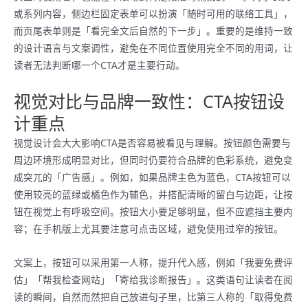
或系列内容，侧边栏固定表单可以扮演「随时可用的联络工具」，
而页尾表单则是「看完全文后自然的下一步」。重要的是维持一致
的设计语言与文案调性，避免在不同位置使用完全不同的用词，让
读者无法判断哪一个CTA才是主要行动。
视觉对比与品牌一致性：CTA按钮设
计重点
视觉设计会大大影响CTA是否容易被看见与理解。按钮颜色需要与
周边环境形成明显对比，但同时仍要符合品牌的色彩系统，避免变
成突兀的「广告感」。例如，如果品牌主色为蓝色，CTA按钮可以
使用较亮的蓝绿或橘色作为辅色，并搭配清晰的留白与边距，让按
钮在视觉上有呼吸空间。按钮大小要足够明显，但不应遮挡主要内
容；在手机版上尤其要注意可点击区域，避免使用过窄的按钮。
文案上，按钮可以采用第一人称，提升代入感，例如「我要免费评
估」「帮我检查网站」「寄给我诊断报告」。这类语句让读者在阅
读的瞬间，自然而然把自己放进句子里，比第三人称的「取得免费