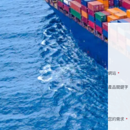
網站
*
產品關鍵字
您的需求
*