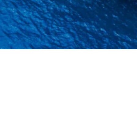
聯絡我們
業務部: 0755-2510 0021
銷售經理: 18165711909
郵件地址: kf@youfindonline.com
廣東省深圳市羅湖區佳寧娜廣場B座2707-2708