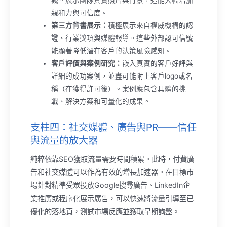
觀。展示團隊真實照片與背景，這能大幅增加
親和力與可信度。
第三方背書展示：
積極展示來自權威機構的認
證、行業獎項與媒體報導。這些外部認可信號
能顯著降低潛在客戶的決策風險感知。
客戶評價與案例研究：
嵌入真實的客戶好評與
詳細的成功案例，並盡可能附上客戶logo或名
稱（在獲得許可後）。案例應包含具體的挑
戰、解決方案和可量化的成果。
支柱四：社交媒體、廣告與PR——信任
與流量的放大器
純粹依靠SEO獲取流量需要時間積累。此時，付費廣
告和社交媒體可以作為有效的增長加速器。在目標市
場針對精準受眾投放Google搜尋廣告、LinkedIn企
業推廣或程序化展示廣告，可以快速將流量引導至已
優化的落地頁，測試市場反應並獲取早期詢盤。