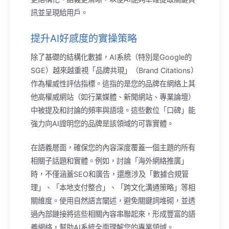
訊並呈現給用戶。
提升AI好感度的實操策略
除了基礎的結構化數據，AI系統（特別是Google的
SGE）越來越重視「品牌共現」（Brand Citations）
作為權威性評估指標。這指的是您的品牌在網絡上其
他高權威網站（如行業媒體、新聞網站、專業論壇）
中被提及和討論的頻率與語境。這些數位「口碑」能
強力向AI證明您的品牌是該領域的可靠實體。
在語義層面，確保您的內容深度覆蓋一個主題的所有
相關子話題和實體。例如，討論「海外網絡推廣」
時，不僅涵蓋SEO和廣告，還應涉及「數據合規管
理」、「本地支付整合」、「跨文化溝通策略」等相
關維度。使用自然語言闡述，避免關鍵詞堆砌，並透
過內部鏈接將這些相關內容串聯起來，形成豐富的語
義網絡，幫助AI系統全面理解您的專業領域。