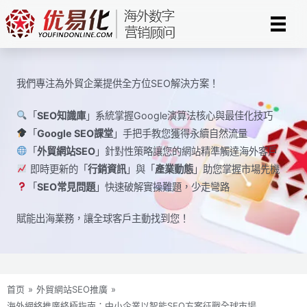
Skip
to
content
我們專注為外貿企業提供全方位SEO解決方案！
「
SEO知識庫
」系統掌握Google演算法核心與最佳化技巧
「
Google SEO課堂
」手把手教您獲得永續自然流量
「
外貿網站SEO
」針對性策略讓您的網站精準觸達海外客戶
即時更新的「
行銷資訊
」與「
產業動態
」助您掌握市場先機
「
SEO常見問題
」快速破解實操難題，少走彎路
賦能出海業務，讓全球​​客戶主動找到您！
首页
»
外貿網站SEO推廣
»
海外網絡推廣終極指南：中小企業以智能SEO方案征戰全球市場