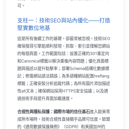
可。
支柱一：技術SEO與站內優化——打造
堅實數位地基
這是所有後續工作的基礎，卻最常被忽視。技術SEO
確保搜尋引擎能順利發現、抓取、索引並理解您網站
的每個頁面。工作範圍包括：設置正確的301重定向
和Canonical標籤以解決重複內容問題；優化頁面標
題與描述以提升點擊率；部署Schema結構化數據標
記；修復網站語法錯誤；為多語種網站配置hreflang
標籤；正確安裝分析追蹤代碼；為所有圖片添加描述
性alt文本；確保網站採用HTTPS安全協議；以及通
過技術手段提升頁面加載速度。
合規性與隱私保護：國際市場的信任基石
進入歐美等
成熟市場時，技術合規性直接關乎品牌可信度。歐盟
的《通用數據保護條例》（GDPR）和美國加州的