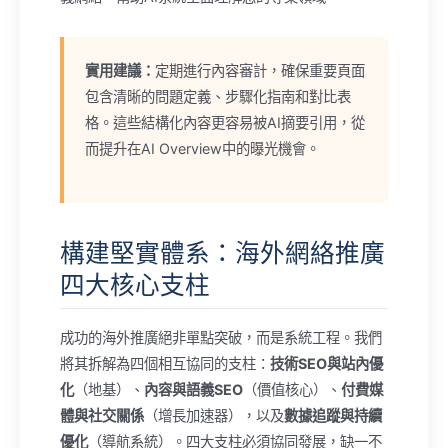
實用建議：
定期進行內容審計，確保重要頁面
包含清晰的問題定義、步驟化指南和對比表
格。這些結構化內容更容易被AI摘要引用，從
而提升在AI Overview中的曝光機會。
構建堅實體系：海外網絡推廣
四大核心支柱
成功的海外推廣絕非單點突破，而是系統工程。我們
將其拆解為四個相互協同的支柱：
技術SEO與站內優
化
（地基）、
內容與語義SEO
（價值核心）、
付費媒
體與社交關係
（增長加速器），以及
數據追蹤與持續
優化
（導航系統）。四大支柱必須協同發展，缺一不