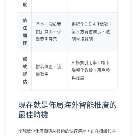
度
信
基本「關於我
系統化E-E-A-T信號、
任
們」頁面、少
第三方背書展示、透
構
數案例展示
明合規聲明
建
成
AI摘要引用率、跨市
效
排名位置、流
場轉化數據、用戶參
評
量數字
與深度
估
現在就是佈局海外智能推廣的
最佳時機
全球數位化浪潮與AI技術的快速演進，正在持續拉平