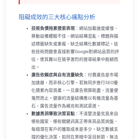
阻礙成效的三大核心痛點分析
技術負債拖累搜索表現
：網站加載速度緩慢、
移動設備體驗不佳、網站結構混亂、標題與描
述標籤缺失或重複、缺乏結構化數據標記。這
些技術問題會直接影響Google對網站品質的評
估，使其難以在競爭激烈的搜尋結果中脫穎而
出。
廣告依賴症與自有流量缺失
：付費廣告是市場
加速器，而非核心引擎。若無同步進行SEO優
化積累內容資產，一旦廣告預算耗盡，流量便
戛然而止。健康的流量結構應以有機流量為基
石，廣告流量作為補充和測試渠道。
數據黑洞導致決策盲點
：不清楚流量究竟來自
哪些國家、哪些關鍵詞真正帶來高品質詢盤、
每個潛在客戶的獲取成本是多少。缺乏數據支
撐的優化決策，如同在黑暗中盲目射箭，無法