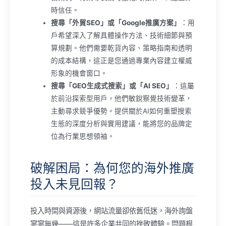
時信任。
搜尋「外貿SEO」或「Google推廣方案」
：用
戶希望深入了解具體操作方法、技術細節與預
算規劃。他們需要乾貨內容、策略指南和透明
的成本結構，這正是您通過專業內容建立權威
形象的機會窗口。
搜尋「GEO生成式搜索」或「AI SEO」
：這屬
於前沿探索型用戶，他們敏銳察覺技術變革，
主動尋求競爭優勢。提供關於AI如何重塑搜索
生態的深度分析與實用建議，能將您的品牌定
位為行業思想領袖。
破解困局：為何您的海外推廣
投入未見回報？
投入時間與資源後，網站流量卻依舊低迷，海外詢盤
寥寥無幾——這是許多企業共同的挫敗體驗。問題根