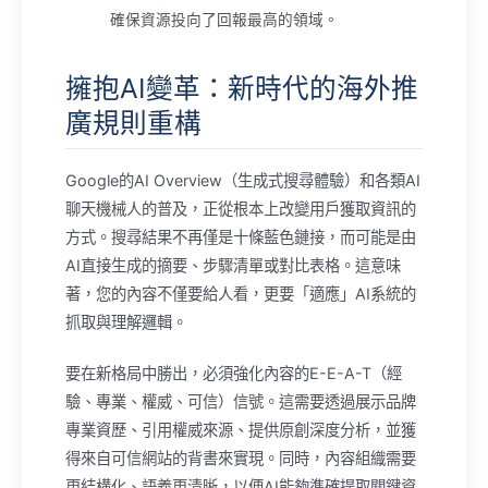
確保資源投向了回報最高的領域。
擁抱AI變革：新時代的海外推
廣規則重構
Google的AI Overview（生成式搜尋體驗）和各類AI
聊天機械人的普及，正從根本上改變用戶獲取資訊的
方式。搜尋結果不再僅是十條藍色鏈接，而可能是由
AI直接生成的摘要、步驟清單或對比表格。這意味
著，您的內容不僅要給人看，更要「適應」AI系統的
抓取與理解邏輯。
要在新格局中勝出，必須強化內容的E-E-A-T（經
驗、專業、權威、可信）信號。這需要透過展示品牌
專業資歷、引用權威來源、提供原創深度分析，並獲
得來自可信網站的背書來實現。同時，內容組織需要
更結構化、語義更清晰，以便AI能夠準確提取關鍵資