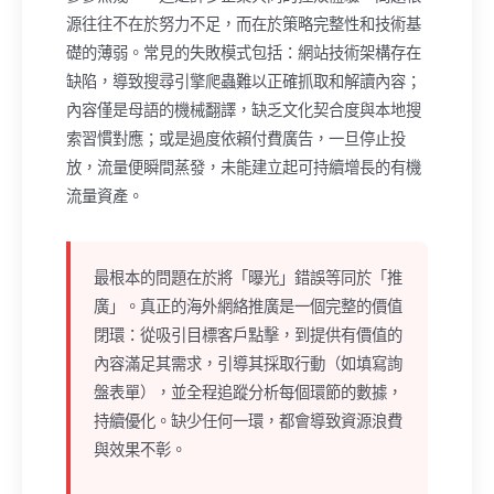
源往往不在於努力不足，而在於策略完整性和技術基
礎的薄弱。常見的失敗模式包括：網站技術架構存在
缺陷，導致搜尋引擎爬蟲難以正確抓取和解讀內容；
內容僅是母語的機械翻譯，缺乏文化契合度與本地搜
索習慣對應；或是過度依賴付費廣告，一旦停止投
放，流量便瞬間蒸發，未能建立起可持續增長的有機
流量資產。
最根本的問題在於將「曝光」錯誤等同於「推
廣」。真正的海外網絡推廣是一個完整的價值
閉環：從吸引目標客戶點擊，到提供有價值的
內容滿足其需求，引導其採取行動（如填寫詢
盤表單），並全程追蹤分析每個環節的數據，
持續優化。缺少任何一環，都會導致資源浪費
與效果不彰。