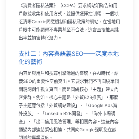
《消費者隱私法案》（CCPA）要求網站明確告知用
戶數據收集和使用方式，並提供選擇控制權。一個缺
乏清晰Cookie同意機制和隱私政策的網站，在當地用
戶眼中可能顯得不專業甚至不合法，這會直接推高跳
出率並損害轉化潛力。
支柱二：內容與語義SEO——深度本地
化的藝術
內容是與用戶和搜尋引擎溝通的靈魂。在AI時代，語
義SEO的重要性空前突出。它要求我們不再圍繞單個
關鍵詞創作孤立頁面，而是圍繞核心「主題」建立內
容集群。例如，核心主題是「外貿B2B推廣」，那麼
子主題應包括「外貿網站建設」、「Google Ads海
外投放」、「LinkedIn B2B開發」、「海外市場調
查」、「出口信用風險管理」等相關內容。這些內容
通過內部連結緊密相連，共同向Google證明您在該
領域的專業深度。