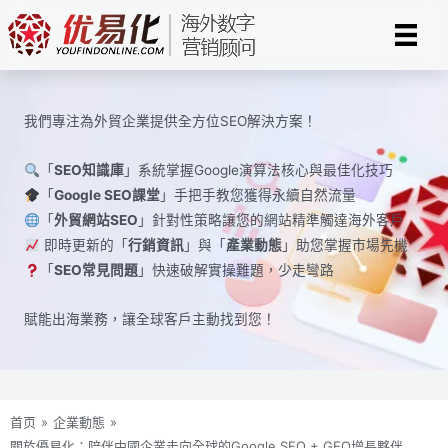
Skip
to
content
我們專注為外貿企業提供全方位SEO解決方案！
「
SEO知識庫
」系統掌握Google演算法核心與最佳化技巧
「
Google SEO課堂
」手把手教您獲得永續自然流量
「
外貿網站SEO
」針對性策略讓您的網站精準觸達海外客戶
即時更新的「
行銷資訊
」與「
產業動態
」助您掌握市場先機
「
SEO常見問題
」快速破解實操難題，少走彎路
賦能出海業務，讓全球​​客戶主動找到您！
首页
»
企業動態
»
關於優易化：陪伴中國企業走向全球的Google SEO + GEO增長夥伴