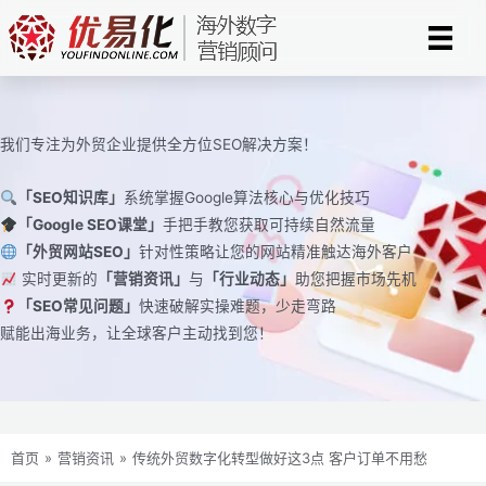
跳
至
内
容
我们专注为外贸企业提供全方位SEO解决方案！
「SEO知识库」
系统掌握Google算法核心与优化技巧
「Google SEO课堂」
手把手教您获取可持续自然流量
「外贸网站SEO」
针对性策略让您的网站精准触达海外客户
实时更新的
「营销资讯」
与
「行业动态」
助您把握市场先机
「SEO常见问题」
快速破解实操难题，少走弯路
赋能出海业务，让全球客户主动找到您！
首页
»
营销资讯
»
传统外贸数字化转型做好这3点 客户订单不用愁