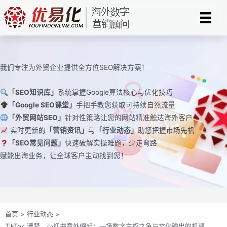
跳
至
内
容
我们专注为外贸企业提供全方位SEO解决方案！
「SEO知识库」
系统掌握Google算法核心与优化技巧
「Google SEO课堂」
手把手教您获取可持续自然流量
「外贸网站SEO」
针对性策略让您的网站精准触达海外客户
实时更新的
「营销资讯」
与
「行业动态」
助您把握市场先机
「SEO常见问题」
快速破解实操难题，少走弯路
赋能出海业务，让全球客户主动找到您！
首页
»
行业动态
»
TikTok 遭禁，小红书意外崛起：一场数字主权之争与文化输出的机遇