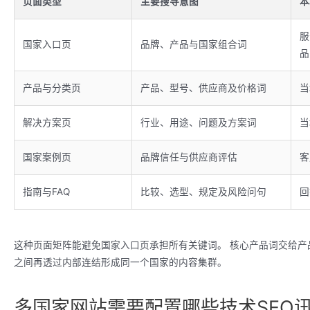
页面类型
主要搜寻意图
本
服
国家入口页
品牌、产品与国家组合词
品
产品与分类页
产品、型号、供应商及价格词
当
解决方案页
行业、用途、问题及方案词
当
国家案例页
品牌信任与供应商评估
客
指南与FAQ
比较、选型、规定及风险问句
回
这种页面矩阵能避免国家入口页承担所有关键词。 核心产品词交给产
之间再透过内部连结形成同一个国家的内容集群。
多国家网站需要配置哪些技术SEO