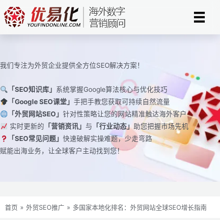
跳
至
内
容
我们专注为外贸企业提供全方位SEO解决方案！
「SEO知识库」
系统掌握Google算法核心与优化技巧
「Google SEO课堂」
手把手教您获取可持续自然流量
「外贸网站SEO」
针对性策略让您的网站精准触达海外客户
实时更新的
「营销资讯」
与
「行业动态」
助您把握市场先机
「SEO常见问题」
快速破解实操难题，少走弯路
赋能出海业务，让全球客户主动找到您！
首页
»
外贸SEO推广
»
多国家本地化排名：外贸网站全球SEO增长指南