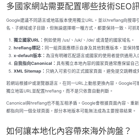
多國家網站需要配置哪些技術SEO
Google建議不同語言或地區版本使用獨立URL，並以hreflang
名、子網域或子目錄，但無論選擇哪一種方式，都要保持一致、可抓
獨立國家URL：
例如使用 /us/、/uk/、/de/ 或清楚的國家域名。
hreflang標記：
同一組頁面應標示自身及其他對應版本，並保持
x-default版本：
為沒有明確匹配語言或國家的使用者提供通用入
自我指向Canonical：
具有獨立本地內容的國家頁通常應保留自己
XML Sitemap：
只納入可索引的正式國家頁面，避免提交跳轉或失
若網站根據IP或瀏覽器語言，在同一URL上動態更換內容，Google
獨立地區URL並配置hreflang，而不是只依靠自動判斷。
Canonical與hreflang也不能互相矛盾。Google會根據頁面內容、
都指向同一個全球頁面，部分本地版本可能無法成為主要搜尋結果。
如何讓本地化內容帶來海外詢盤？