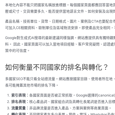
本地化內容不能只把國家名稱放進標題。每個國家頁面都應回答當地
壓或尺寸、交貨需要多久、能否提供當地語言文件、如何安裝及出現
產品名稱、技術單位、貨幣、日期格式、圖片、案例及CTA也要配合
可加入CE相關資料、歐制單位及區域物流安排。即使產品完全相同，
Google對生成式AI搜尋的最新建議同樣強調，網站應提供具有獨
料。 因此，國家頁面可以加入當地項目經驗、客戶常見疑問、認證處理
策中的可信度。
如何衡量不同國家的排名與轉化？
多國家SEO不能只看全站總流量。網站應按國家目錄、使用者所在地
長可能掩蓋其他市場的排名下降。
索引表現：
各國家頁面是否被正常抓取，Google選擇的canonic
排名表現：
核心產品詞、國家組合詞及高轉化長尾詞是否進入目
流量質量：
非品牌流量是否進入產品、方案與案例等商業頁面。
轉化表現：
不同國家產生多少表單、郵件、電話、WhatsApp及