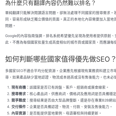
為什麼只有翻譯內容仍然難以排名？
單純翻譯只能解決閱讀語言問題，卻無法處理不同國家的搜尋需求。
同，容易形成缺乏獨立價值的頁面。真正的本地化內容需要加入當地
問題。
Google的內容指南強調，排名系統希望優先呈現為使用者提供原創
此，不應為每個國家批量生成高度相似的城市頁或國家頁，而應讓每
如何判斷哪些國家值得優先做SEO
多國家SEO不適合平均分配資源。企業應先根據現有業務資料建立市
尋，如果產品缺少當地認證、物流成本過高或沒有售後能力，也未必
現有商機：
該國家是否已有詢盤、客戶、經銷商或展會線索。
搜尋需求：
核心產品詞、供應商詞、價格詞及應用詞是否具備穩
競爭難度：
搜尋結果是否由大型品牌壟斷，還是存在專業B2B網
交付條件：
企業是否具備認證、物流、付款、安裝及售後能力。
內容資源：
是否能提供當地案例、母語審校與持續更新。