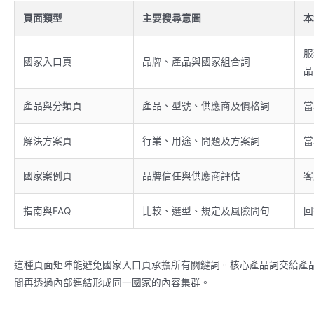
頁面類型
主要搜尋意圖
本
服
國家入口頁
品牌、產品與國家組合詞
品
產品與分類頁
產品、型號、供應商及價格詞
當
解決方案頁
行業、用途、問題及方案詞
當
國家案例頁
品牌信任與供應商評估
客
指南與FAQ
比較、選型、規定及風險問句
回
這種頁面矩陣能避免國家入口頁承擔所有關鍵詞。核心產品詞交給產品
間再透過內部連結形成同一國家的內容集群。