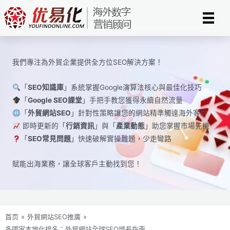
Skip
to
content
我們專注為外貿企業提供全方位SEO解決方案！
「
SEO知識庫
」系統掌握Google演算法核心與最佳化技巧
「
Google SEO課堂
」手把手教您獲得永續自然流量
「
外貿網站SEO
」針對性策略讓您的網站精準觸達海外客戶
即時更新的「
行銷資訊
」與「
產業動態
」助您掌握市場先機
「
SEO常見問題
」快速破解實操難題，少走彎路
賦能出海業務，讓全球​​客戶主動找到您！
首页
»
外貿網站SEO推廣
»
多國家本地化排名：外貿網站全球SEO增長指南