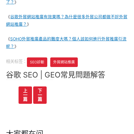
了？
》
《
谷歌
外貿網站推廣有效果嗎？為什麼很多外貿公司都做不好外貿
網站推廣？
》
《
SOHO外貿推廣產品的難度大嗎？個人該如何進行外貿推廣引流
呢？
》
相关标签：
SEO診斷
外貿網站推廣
谷歌 SEO | GEO常見問題解答
文
上
下
一
一
章
篇
篇
导
航
大家都在问