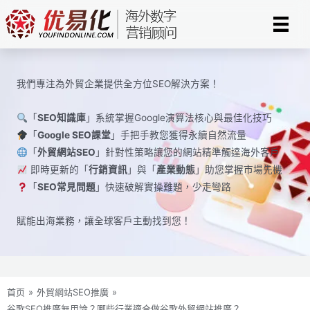
Skip
to
content
我們專注為外貿企業提供全方位SEO解決方案！
「
SEO知識庫
」系統掌握Google演算法核心與最佳化技巧
「
Google SEO課堂
」手把手教您獲得永續自然流量
「
外貿網站SEO
」針對性策略讓您的網站精準觸達海外客戶
即時更新的「
行銷資訊
」與「
產業動態
」助您掌握市場先機
「
SEO常見問題
」快速破解實操難題，少走彎路
賦能出海業務，讓全球​​客戶主動找到您！
首页
»
外貿網站SEO推廣
»
谷歌SEO推廣無用論？哪些行業適合做谷歌外貿網站推廣？