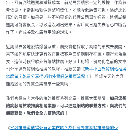
告，都有測試週期和試錯成本，前期需要積累一定的數據，作為參
考依據，不斷對帳號做調整和優化，才能降低廣告消耗，逐步達到
精准的目標。如果是一些不夠專業的代理公司幫忙運營，這個試錯
週期可能會很長，導致還沒測出效果，客戶就已經失去耐心中斷合
作了，造成谷歌推廣無用論的說法。
近期世界各地疫情爆發嚴重，廣交會也採取了網路的形式去展開，
當下如何能更快速更有效在目標客戶面前刷到存在感，顯得尤為重
要，這個時候谷歌外貿網站推廣正好派上用場，優易化之前的文章
也分享過外貿網站推廣的教程，推薦閱讀《
新手小白外貿網站推廣
怎麼做？乾貨分享從0到1外貿網站推廣流程！
》 希望今天的內容
能給迷茫的外貿企業帶來一些幫助。
我們官網有非常多的海外推廣系列文章，推薦大家閱讀，
如果您想
諮詢穀關於歌推廣相關業務，可以通過網站的聯繫方式，與我們的
顧問聯繫，我們會全力幫助您的！
《
谷歌
推廣還值得外貿企業做嗎？為什麼外貿網站推廣變的少