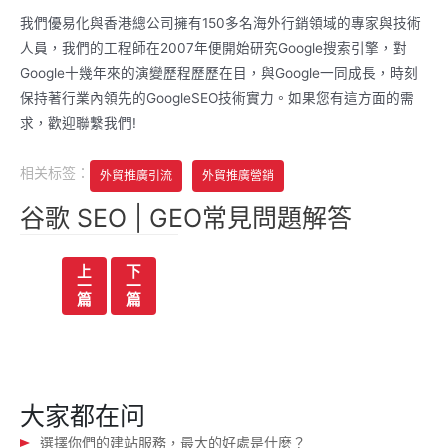
我們優易化與香港總公司擁有150多名海外行銷領域的專家與技術
人員，我們的工程師在2007年便開始研究Google搜索引擎，對
Google十幾年來的演變歷程歷歷在目，與Google一同成長，時刻
保持著行業內領先的GoogleSEO技術實力。如果您有這方面的需
求，歡迎聯繫我們!
相关标签：
外貿推廣引流
外貿推廣營銷
谷歌 SEO | GEO常見問題解答
文
上
下
一
一
章
篇
篇
导
航
大家都在问
選擇你們的建站服務，最大的好處是什麼？