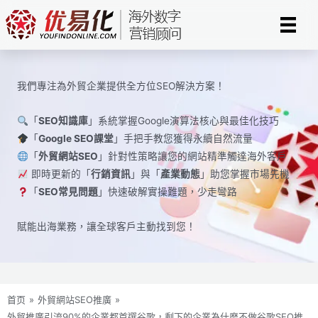
Skip
to
content
我們專注為外貿企業提供全方位SEO解決方案！
「
SEO知識庫
」系統掌握Google演算法核心與最佳化技巧
「
Google SEO課堂
」手把手教您獲得永續自然流量
「
外貿網站SEO
」針對性策略讓您的網站精準觸達海外客戶
即時更新的「
行銷資訊
」與「
產業動態
」助您掌握市場先機
「
SEO常見問題
」快速破解實操難題，少走彎路
賦能出海業務，讓全球​​客戶主動找到您！
首页
»
外貿網站SEO推廣
»
外貿推廣引流90%的企業都首選谷歌，剩下的企業為什麼不做谷歌SEO推