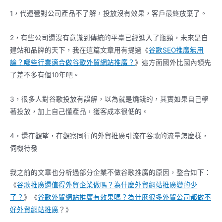
1，代運營對公司產品不了解，投放沒有效果，客戶最終放棄了。
2，有些公司還沒有意識到傳統的平臺已經進入了瓶頸，未來是自
建站和品牌的天下，我在這篇文章用有提過《
谷歌
SEO推廣無用
論？哪些行業適合做
谷歌
外貿網站推廣？
》這方面國外比國內領先
了差不多有個10年吧。
3，很多人對谷歌投放有誤解，以為就是燒錢的，其實如果自己學
著投放，加上自己懂產品，獲客成本很低的。
4，還在觀望，在觀察同行的外貿推廣引流在谷歌的流量怎麼樣，
伺機待發
我之前的文章也分析過部分企業不做谷歌推廣的原因，整合如下：
《
谷歌
推廣還值得外貿企業做嗎？為什麼外貿網站推廣變的少
了？
》《
谷歌
外貿網站推廣有效果嗎？為什麼很多外貿公司都做不
好外貿網站推廣
？》