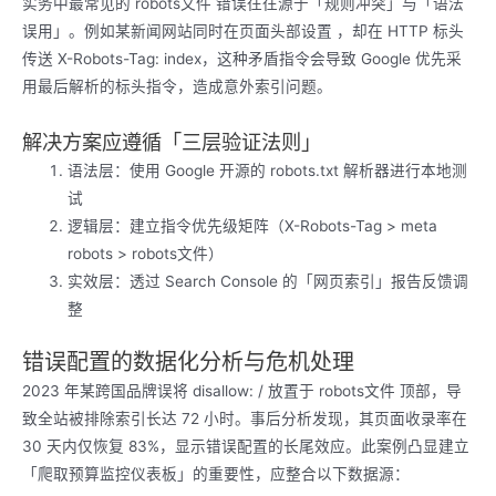
实务中最常见的 robots文件 错误往往源于「规则冲突」与「语法
误用」。例如某新闻网站同时在页面头部设置 ，却在 HTTP 标头
传送 X-Robots-Tag: index，这种矛盾指令会导致 Google 优先采
用最后解析的标头指令，造成意外索引问题。
解决方案应遵循「三层验证法则」
语法层：使用 Google 开源的 robots.txt 解析器进行本地测
试
逻辑层：建立指令优先级矩阵（X-Robots-Tag > meta
robots > robots文件）
实效层：透过 Search Console 的「网页索引」报告反馈调
整
错误配置的数据化分析与危机处理
2023 年某跨国品牌误将 disallow: / 放置于 robots文件 顶部，导
致全站被排除索引长达 72 小时。事后分析发现，其页面收录率在
30 天内仅恢复 83%，显示错误配置的长尾效应。此案例凸显建立
「爬取预算监控仪表板」的重要性，应整合以下数据源：