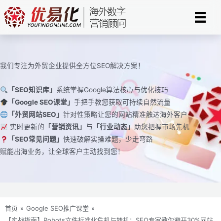
跳
至
内
容
我们专注为外贸企业提供全方位SEO解决方案！
「SEO知识库」
系统掌握Google算法核心与优化技巧
「Google SEO课堂」
手把手教您获取可持续自然流量
「外贸网站SEO」
针对性策略让您的网站精准触达海外客户
实时更新的
「营销资讯」
与
「行业动态」
助您把握市场先机
「SEO常见问题」
快速破解实操难题，少走弯路
赋能出海业务，让全球客户主动找到您！
首页
»
Google SEO推广课堂
»
【实战指南】Robots文件标准化危机与转机：SEO专家教你避开30%网站