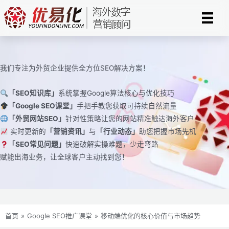
跳
至
内
容
我们专注为外贸企业提供全方位SEO解决方案！
「SEO知识库」
系统掌握Google算法核心与优化技巧
「Google SEO课堂」
手把手教您获取可持续自然流量
「外贸网站SEO」
针对性策略让您的网站精准触达海外客户
实时更新的
「营销资讯」
与
「行业动态」
助您把握市场先机
「SEO常见问题」
快速破解实操难题，少走弯路
赋能出海业务，让全球客户主动找到您！
首页
»
Google SEO推广课堂
»
移动端优化的核心价值与市场趋势