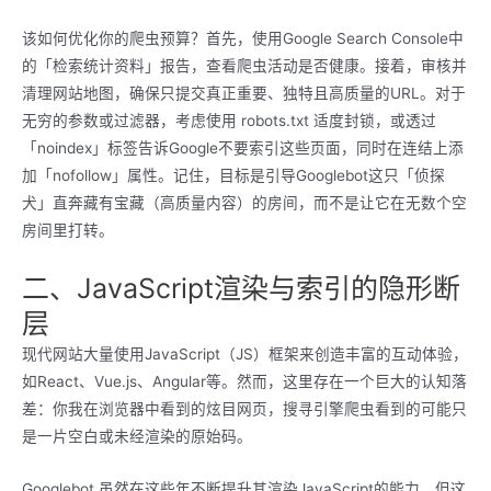
该如何优化你的爬虫预算？首先，使用Google Search Console中
的「检索统计资料」报告，查看爬虫活动是否健康。接着，审核并
清理网站地图，确保只提交真正重要、独特且高质量的URL。对于
无穷的参数或过滤器，考虑使用 robots.txt 适度封锁，或透过
「noindex」标签告诉Google不要索引这些页面，同时在连结上添
加「nofollow」属性。记住，目标是引导Googlebot这只「侦探
犬」直奔藏有宝藏（高质量内容）的房间，而不是让它在无数个空
房间里打转。
二、JavaScript渲染与索引的隐形断
层
现代网站大量使用JavaScript（JS）框架来创造丰富的互动体验，
如React、Vue.js、Angular等。然而，这里存在一个巨大的认知落
差：你我在浏览器中看到的炫目网页，搜寻引擎爬虫看到的可能只
是一片空白或未经渲染的原始码。
Googlebot 虽然在这些年不断提升其渲染JavaScript的能力，但这