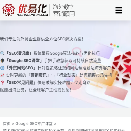
跳
至
内
容
我们专注为外贸企业提供全方位SEO解决方案！
「SEO知识库」
系统掌握Google算法核心与优化技巧
「Google SEO课堂」
手把手教您获取可持续自然流量
「外贸网站SEO」
针对性策略让您的网站精准触达海外客户
实时更新的
「营销资讯」
与
「行业动态」
助您把握市场先机
「SEO常见问题」
快速破解实操难题，少走弯路
赋能出海业务，让全球客户主动找到您！
首页
»
Google SEO推广课堂
»
技术SEO中最容易被忽略的10个细节：直接影响网站收录与排名的实战分