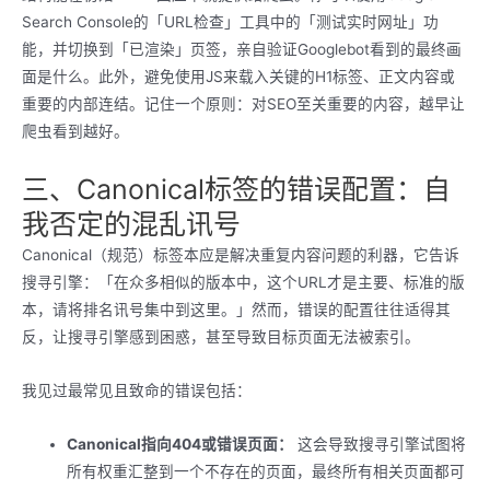
Search Console的「URL检查」工具中的「测试实时网址」功
能，并切换到「已渲染」页签，亲自验证Googlebot看到的最终画
面是什么。此外，避免使用JS来载入关键的H1标签、正文内容或
重要的内部连结。记住一个原则：对SEO至关重要的内容，越早让
爬虫看到越好。
三、Canonical标签的错误配置：自
我否定的混乱讯号
Canonical（规范）标签本应是解决重复内容问题的利器，它告诉
搜寻引擎：「在众多相似的版本中，这个URL才是主要、标准的版
本，请将排名讯号集中到这里。」然而，错误的配置往往适得其
反，让搜寻引擎感到困惑，甚至导致目标页面无法被索引。
我见过最常见且致命的错误包括：
Canonical指向404或错误页面：
这会导致搜寻引擎试图将
所有权重汇整到一个不存在的页面，最终所有相关页面都可