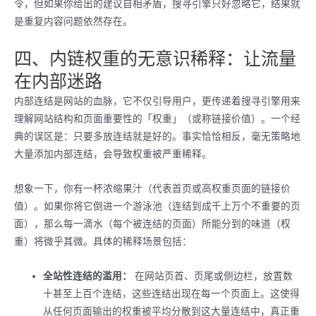
令，但如果你给出的建议自相矛盾，搜寻引擎只好忽略它，结果就
是重复内容问题依然存在。
四、内链权重的无意识稀释：让流量
在内部迷路
内部连结是网站的血脉，它不仅引导用户，更传递着搜寻引擎用来
理解网站结构和页面重要性的「权重」（或称链接价值）。一个经
典的误区是：只要多放连结就是好的。事实恰恰相反，毫无策略地
大量添加内部连结，会导致权重被严重稀释。
想象一下，你有一杯浓缩果汁（代表首页或高权重页面的链接价
值）。如果你将它倒进一个游泳池（连结到成千上万个不重要的页
面），那么每一滴水（每个被连结的页面）所能分到的味道（权
重）将微乎其微。具体的稀释场景包括：
全站性连结的滥用：
在网站页首、页尾或侧边栏，放置数
十甚至上百个连结，这些连结出现在每一个页面上。这使得
从任何页面输出的权重被平均分散到这大量连结中，真正重