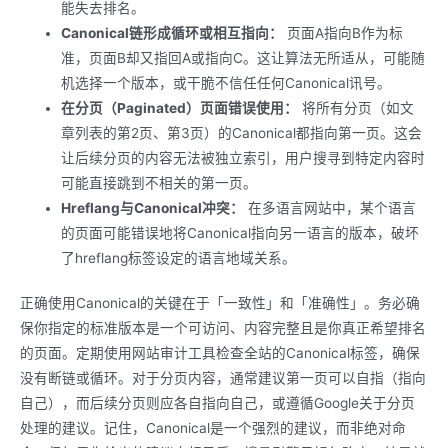
能失去排名。
Canonical链形成循环或相互指向：
页面A指向B作为标
准，页面B却又指回A或指向C。这让算法无所适从，可能随
机选择一个版本，或干脆不信任任何Canonical讯号。
在分页（Paginated）页面错误使用：
将所有分页（如文
章列表的第2页、第3页）的Canonical都指向第一页。这会
让后续分页的内容无法被独立索引，用户搜寻到特定内容时
可能直接跳到不相关的第一页。
Hreflang与Canonical冲突：
在多语言网站中，某个语言
的页面可能错误地将Canonical指向另一语言的版本，破坏
了hreflang标签设定的语言地域关系。
正确使用Canonical的关键在于「一致性」和「准确性」。务必确
保你指定的标准版本是一个可访问、内容完整且是你真正希望排名
的页面。定期使用网站审计工具检查全站的Canonical标签，确保
没有断链或循环。对于分页内容，通常建议第一页可以自指（指向
自己），而后续分页则应各自指向自己，或遵循Google关于分页
处理的建议。记住，Canonical是一个强烈的建议，而非绝对命