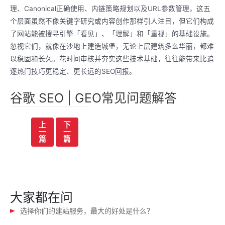
理、Canonical正确使用、内链策略规划以及URL参数管理，这五
个层面虽然不像关键字研究或内容创作那样引人注目，但它们构成
了网站能被搜寻引擎「看见」、「理解」和「重视」的基础设施。
忽视它们，就像在沙地上建造城堡，无论上层建筑多么华丽，都难
以稳固和长久。花时间审核并夯实这些技术基础，往往能带来比追
逐热门技巧更稳定、更长远的SEO回报。
谷歌 SEO | GEO常见问题解答
文
上
下
一
一
章
篇
篇
导
航
大家都在问
选择你们的建站服务，最大的好处是什么？