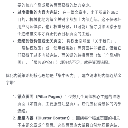
要的核心产品或服务页面获得的助力变少。
过度密集的内容内连结：
在一篇文章中，出于所谓的SEO
目的，机械化地为每个关键字都加上内部连结。这不仅破坏
用户阅读体验，也让权重分散，且可能让搜寻引擎困惑于哪
个连结锚文本才真正代表目标页面的主题。
连结到低价值或无关页面：
将权重引导至「关于我们」、
「隐私权政策」或「使用者条款」等页面并非错误，但若它
们获得了过多内部连结，而关键的转换页面（如「产品A购
买」、「服务B咨询」）却连结不足，就是资源错配。
优化内链策略的核心思想是「集中火力」。建立清晰的内部连结金
字塔：
锚点页面（Pillar Pages）
：少数几个涵盖核心主题的顶级
页面（如首页、主要服务汇整页）。它们应获得最多的内部
连结。
集羣内容（Cluster Content）
：围绕每个锚点页面的相关
子主题文章或产品页。这些页面应大量且自然地互相连结，