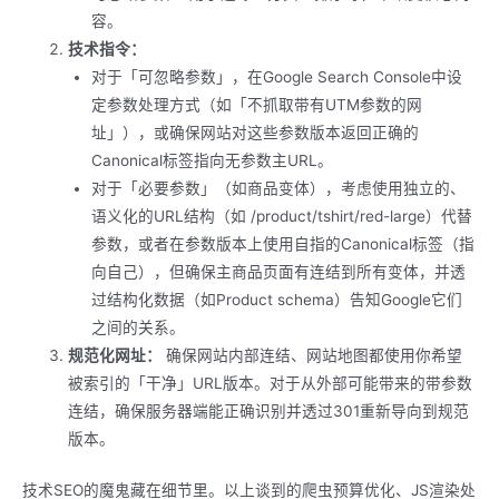
容。
技术指令：
对于「可忽略参数」，在Google Search Console中设
定参数处理方式（如「不抓取带有UTM参数的网
址」），或确保网站对这些参数版本返回正确的
Canonical标签指向无参数主URL。
对于「必要参数」（如商品变体），考虑使用独立的、
语义化的URL结构（如 /product/tshirt/red-large）代替
参数，或者在参数版本上使用自指的Canonical标签（指
向自己），但确保主商品页面有连结到所有变体，并透
过结构化数据（如Product schema）告知Google它们
之间的关系。
规范化网址：
确保网站内部连结、网站地图都使用你希望
被索引的「干净」URL版本。对于从外部可能带来的带参数
连结，确保服务器端能正确识别并透过301重新导向到规范
版本。
技术SEO的魔鬼藏在细节里。以上谈到的爬虫预算优化、JS渲染处