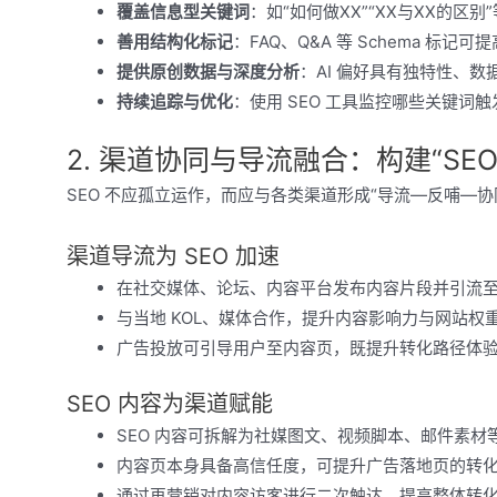
覆盖信息型关键词
：如“如何做XX”“XX与XX的区别”
善用结构化标记
：FAQ、Q&A 等 Schema 标记
提供原创数据与深度分析
：AI 偏好具有独特性、数
持续追踪与优化
：使用 SEO 工具监控哪些关键词触发 
2. 渠道协同与导流融合：构建“SE
SEO 不应孤立运作，而应与各类渠道形成“导流—反哺—协
渠道导流为 SEO 加速
在社交媒体、论坛、内容平台发布内容片段并引流
与当地 KOL、媒体合作，提升内容影响力与网站权
广告投放可引导用户至内容页，既提升转化路径体验，
SEO 内容为渠道赋能
SEO 内容可拆解为社媒图文、视频脚本、邮件素材
内容页本身具备高信任度，可提升广告落地页的转
通过再营销对内容访客进行二次触达，提高整体转