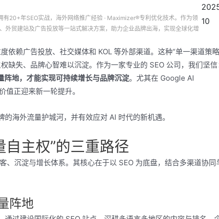
2025
有20+年SEO实战，海外网络推广经验 · Maximizer®专利优化技术。作为领
10
营销、外贸建站及广告投放等一站式解决方案，助力企业品牌出海，实现全球化增
依赖广告投放、社交媒体和 KOL 等外部渠道。这种“单一渠道策略
权缺失、品牌心智难以沉淀。作为一家专业的 SEO 公司，我们坚信
流量阵地，才能实现可持续增长与品牌沉淀
。尤其在 Google AI
的战略价值正迎来新一轮提升。
牌的海外流量护城河，并有效应对 AI 时代的新机遇。
量自主权”的三重路径
客、沉淀与增长体系。其核心在于以 SEO 为底盘，结合多渠道协同
流量阵地
。通过建设国际化的 SEO 站点、深耕多语言多地区的内容与排名，