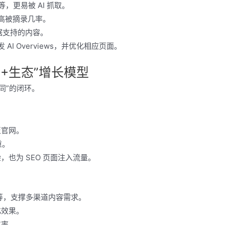
等，更易被 AI 抓取。
可提高被摘录几率。
据支持的内容。
AI Overviews，并优化相应页面。
O+生态”增长模型
同”的闭环。
至官网。
重。
也为 SEO 页面注入流量。
等，支撑多渠道内容需求。
化效果。
化率。