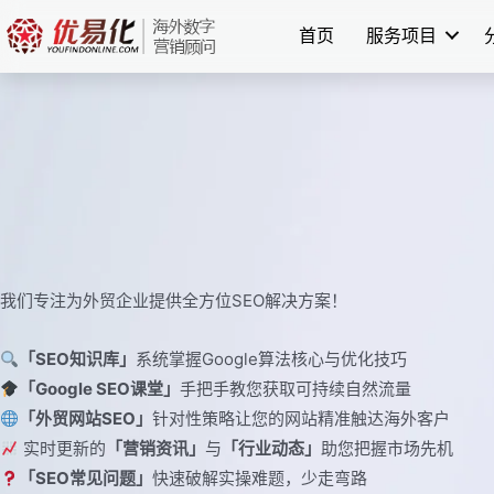
跳
首页
服务项目
至
内
容
我们专注为外贸企业提供全方位SEO解决方案！
「SEO知识库」
系统掌握Google算法核心与优化技巧
「Google SEO课堂」
手把手教您获取可持续自然流量
「外贸网站SEO」
针对性策略让您的网站精准触达海外客户
实时更新的
「营销资讯」
与
「行业动态」
助您把握市场先机
「SEO常见问题」
快速破解实操难题，少走弯路