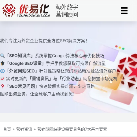
跳
至
内
容
我们专注为外贸企业提供全方位SEO解决方案！
「SEO知识库」
系统掌握Google算法核心与优化技巧
「Google SEO课堂」
手把手教您获取可持续自然流量
「外贸网站SEO」
针对性策略让您的网站精准触达海外客户
实时更新的
「营销资讯」
与
「行业动态」
助您把握市场先机
「SEO常见问题」
快速破解实操难题，少走弯路
赋能出海业务，让全球客户主动找到您！
首页
»
营销资讯
»
营销型网站建设需要具备的7大基本要素