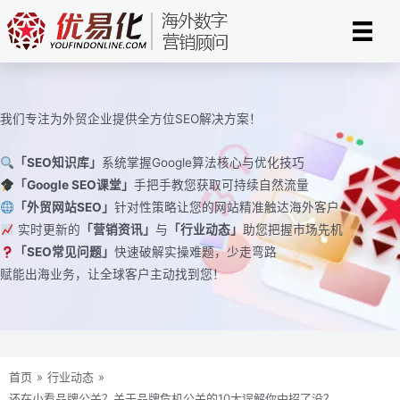
跳
至
内
容
我们专注为外贸企业提供全方位SEO解决方案！
「SEO知识库」
系统掌握Google算法核心与优化技巧
「Google SEO课堂」
手把手教您获取可持续自然流量
「外贸网站SEO」
针对性策略让您的网站精准触达海外客户
实时更新的
「营销资讯」
与
「行业动态」
助您把握市场先机
「SEO常见问题」
快速破解实操难题，少走弯路
赋能出海业务，让全球客户主动找到您！
首页
»
行业动态
»
还在小看品牌公关？关于品牌危机公关的10大误解你中招了没？