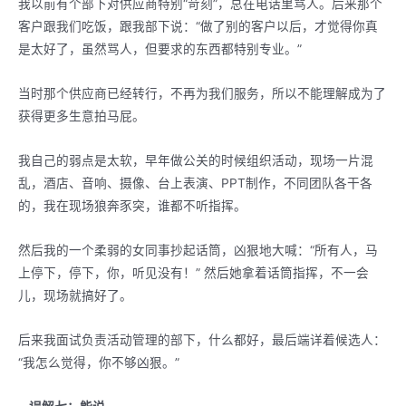
我以前有个部下对供应商特别“苛刻”，总在电话里骂人。后来那个
客户跟我们吃饭，跟我部下说：“做了别的客户以后，才觉得你真
是太好了，虽然骂人，但要求的东西都特别专业。”
当时那个供应商已经转行，不再为我们服务，所以不能理解成为了
获得更多生意拍马屁。
我自己的弱点是太软，早年做公关的时候组织活动，现场一片混
乱，酒店、音响、摄像、台上表演、PPT制作，不同团队各干各
的，我在现场狼奔豕突，谁都不听指挥。
然后我的一个柔弱的女同事抄起话筒，凶狠地大喊：“所有人，马
上停下，停下，你，听见没有！” 然后她拿着话筒指挥，不一会
儿，现场就搞好了。
后来我面试负责活动管理的部下，什么都好，最后端详着候选人：
“我怎么觉得，你不够凶狠。”