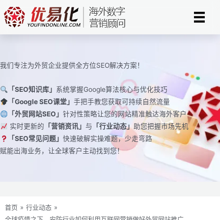
跳
至
内
容
我们专注为外贸企业提供全方位SEO解决方案！
「SEO知识库」
系统掌握Google算法核心与优化技巧
「Google SEO课堂」
手把手教您获取可持续自然流量
「外贸网站SEO」
针对性策略让您的网站精准触达海外客户
实时更新的
「营销资讯」
与
「行业动态」
助您把握市场先机
「SEO常见问题」
快速破解实操难题，少走弯路
赋能出海业务，让全球客户主动找到您！
首页
»
行业动态
»
全球疫情之下，安防行业如何利用互联网营销做好外贸网站推广