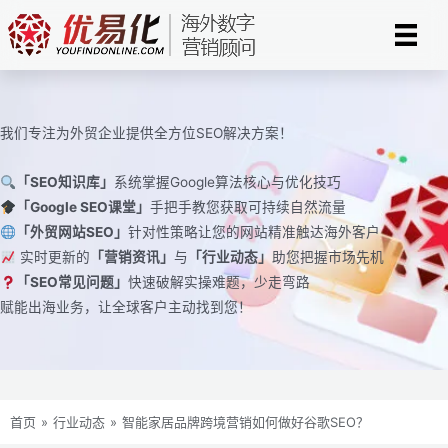
跳
至
内
容
我们专注为外贸企业提供全方位SEO解决方案！
「SEO知识库」
系统掌握Google算法核心与优化技巧
「Google SEO课堂」
手把手教您获取可持续自然流量
「外贸网站SEO」
针对性策略让您的网站精准触达海外客户
实时更新的
「营销资讯」
与
「行业动态」
助您把握市场先机
「SEO常见问题」
快速破解实操难题，少走弯路
赋能出海业务，让全球客户主动找到您！
首页
»
行业动态
»
智能家居品牌跨境营销如何做好谷歌SEO？