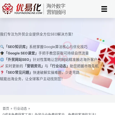
跳
至
内
容
我们专注为外贸企业提供全方位SEO解决方案！
「SEO知识库」
系统掌握Google算法核心与优化技巧
「Google SEO课堂」
手把手教您获取可持续自然流量
「外贸网站SEO」
针对性策略让您的网站精准触达海外客户
实时更新的
「营销资讯」
与
「行业动态」
助您把握市场先机
「SEO常见问题」
快速破解实操难题，少走弯路
赋能出海业务，让全球客户主动找到您！
首页
»
行业动态
»
0成本免费获客工具！外贸企业免费找客户、免费找客源的方法！