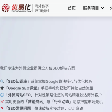
跳
首页
服务项目
至
内
容
我们专注为外贸企业提供全方位SEO解决方案！
「SEO知识库」
系统掌握Google算法核心与优化技巧
「Google SEO课堂」
手把手教您获取可持续自然流量
「外贸网站SEO」
针对性策略让您的网站精准触达海外客户
实时更新的
「营销资讯」
与
「行业动态」
助您把握市场先机
「SEO常见问题」
快速破解实操难题，少走弯路