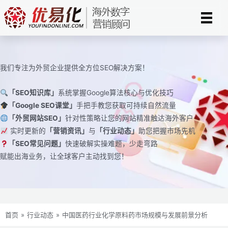
跳
至
内
容
我们专注为外贸企业提供全方位SEO解决方案！
「SEO知识库」
系统掌握Google算法核心与优化技巧
「Google SEO课堂」
手把手教您获取可持续自然流量
「外贸网站SEO」
针对性策略让您的网站精准触达海外客户
实时更新的
「营销资讯」
与
「行业动态」
助您把握市场先机
「SEO常见问题」
快速破解实操难题，少走弯路
赋能出海业务，让全球客户主动找到您！
首页
»
行业动态
»
中国医药行业化学原料药市场规模与发展前景分析