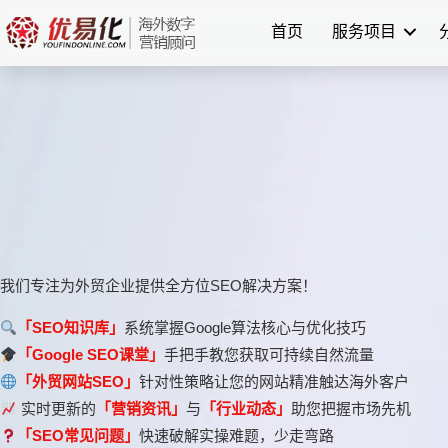
跳
首页
服务项目
至
内
容
我们专注为外贸企业提供全方位SEO解决方案！
「SEO知识库」
系统掌握Google算法核心与优化技巧
「Google SEO课堂」
手把手教您获取可持续自然流量
「外贸网站SEO」
针对性策略让您的网站精准触达海外客户
实时更新的
「营销资讯」
与
「行业动态」
助您把握市场先机
「SEO常见问题」
快速破解实操难题，少走弯路