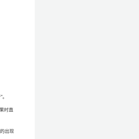
”。
果时直
中的出现