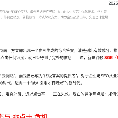
2025
有20+年SEO实战，海外网络推广经验 · Maximizer®专利优化技术。作为领
营销、外贸建站及广告投放等一站式解决方案，助力企业品牌出海，实现全球化增
果页面上方立即出现一个由AI生成的综合答案，清楚列出有效成分、推
再点击任何链接，就已经得到了完整的信息——这，就是谷歌
SGE（S
去网站”，而是自己成为“终极答案的提供者”。对于企业与SEO从业
的时代，迈向一个“被AI引用才有曝光”的新时代。
名、堆叠外链、追求点击率——正在失效。现在的竞争焦点是：如何让
与“零点击”危机