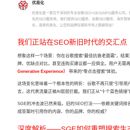
优易化
优易化是一家位于深圳的专业谷歌SEO+GEO(AIPO)服务公司，拥
先的SEO服务商，我们提供GEO服务、谷歌SEO服务、海外
长。选择优易化，让您的品牌在国际市场上脱颖而出！
我们正站在SEO新旧时代的交汇点
想象这样一个场景：你在谷歌搜索“最佳抗衰老面霜”，结
牌、优缺点对比，甚至连购买建议都一应俱全。用户无需
Generative Experience）
带来的“零点击搜索”体验。
这场变化意味着一个根本性的转折：谷歌不再只是“引导用户
言，这代表流量正被AI层层拦截。我们正从“十个蓝色链接”
SGE的冲击波已然来临，旧的SEO打法——依赖关键词排
成答案时引用你的内容、你的品牌、你的权威？
深度解析——SGE如何重塑搜索生态