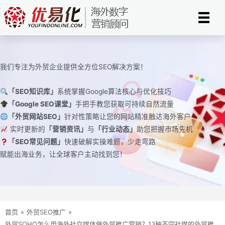
跳
至
内
容
我们专注为外贸企业提供全方位SEO解决方案！
「SEO知识库」
系统掌握Google算法核心与优化技巧
「Google SEO课堂」
手把手教您获取可持续自然流量
「外贸网站SEO」
针对性策略让您的网站精准触达海外客户
实时更新的
「营销资讯」
与
「行业动态」
助您把握市场先机
「SEO常见问题」
快速破解实操难题，少走弯路
赋能出海业务，让全球客户主动找到您！
首页
»
外贸SEO推广
»
外贸SOHO怎么用海外社交媒体做外贸推广营销？13种不同社媒的外贸推