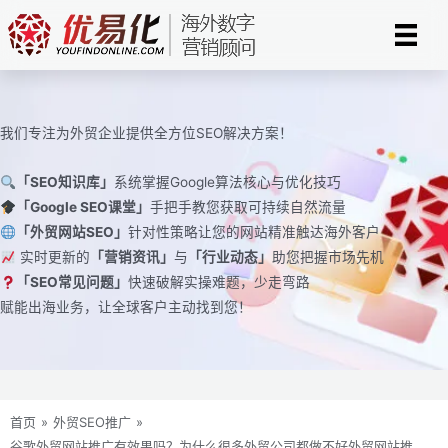
跳
至
内
容
我们专注为外贸企业提供全方位SEO解决方案！
「SEO知识库」
系统掌握Google算法核心与优化技巧
「Google SEO课堂」
手把手教您获取可持续自然流量
「外贸网站SEO」
针对性策略让您的网站精准触达海外客户
实时更新的
「营销资讯」
与
「行业动态」
助您把握市场先机
「SEO常见问题」
快速破解实操难题，少走弯路
赋能出海业务，让全球客户主动找到您！
首页
»
外贸SEO推广
»
谷歌外贸网站推广有效果吗？为什么很多外贸公司都做不好外贸网站推