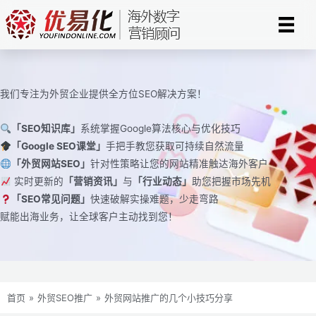
跳
至
内
容
我们专注为外贸企业提供全方位SEO解决方案！
「SEO知识库」
系统掌握Google算法核心与优化技巧
「Google SEO课堂」
手把手教您获取可持续自然流量
「外贸网站SEO」
针对性策略让您的网站精准触达海外客户
实时更新的
「营销资讯」
与
「行业动态」
助您把握市场先机
「SEO常见问题」
快速破解实操难题，少走弯路
赋能出海业务，让全球客户主动找到您！
首页
»
外贸SEO推广
»
外贸网站推广的几个小技巧分享