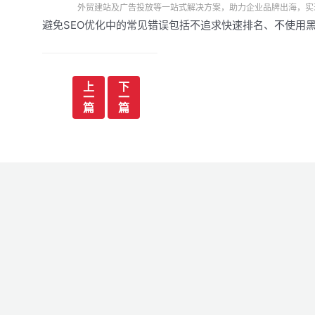
外贸建站及广告投放等一站式解决方案，助力企业品牌出海，实
避免SEO优化中的常见错误包括不追求快速排名、不使用
文
上
下
一
一
章
篇
篇
导
航