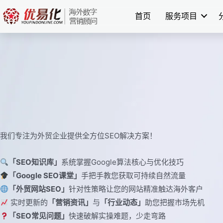
跳
首页
服务项目
至
内
容
我们专注为外贸企业提供全方位SEO解决方案！
「SEO知识库」
系统掌握Google算法核心与优化技巧
「Google SEO课堂」
手把手教您获取可持续自然流量
「外贸网站SEO」
针对性策略让您的网站精准触达海外客户
实时更新的
「营销资讯」
与
「行业动态」
助您把握市场先机
「SEO常见问题」
快速破解实操难题，少走弯路