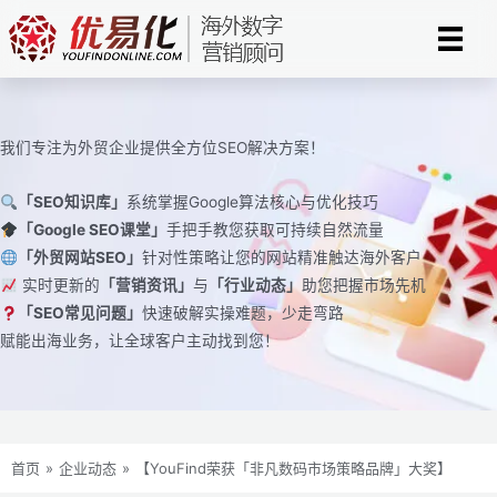
跳
至
内
容
我们专注为外贸企业提供全方位SEO解决方案！
「SEO知识库」
系统掌握Google算法核心与优化技巧
「Google SEO课堂」
手把手教您获取可持续自然流量
「外贸网站SEO」
针对性策略让您的网站精准触达海外客户
实时更新的
「营销资讯」
与
「行业动态」
助您把握市场先机
「SEO常见问题」
快速破解实操难题，少走弯路
赋能出海业务，让全球客户主动找到您！
首页
»
企业动态
»
【YouFind荣获「非凡数码市场策略品牌」大奖】