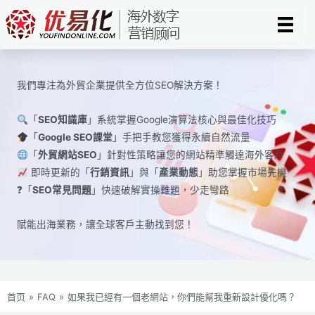
Skip
to
content
我們專注為外貿企業提供全方位SEO解決方案！
「
SEO知識庫
」系統掌握Google演算法核心與最佳化技巧
「
Google SEO課堂
」手把手教您獲得永續自然流量
「
外貿網站SEO
」針對性策略讓您的網站精準觸達海外客戶
即時更新的「
行銷資訊
」與「
產業動態
」助您掌握市場先機
❓「
SEO常見問題
」快速破解實操難題，少走彎路
賦能出海業務，讓全球​​客戶主動找到您！
首页
»
FAQ
»
如果我已經有一個老網站，你們能幫我重新設計優化嗎？