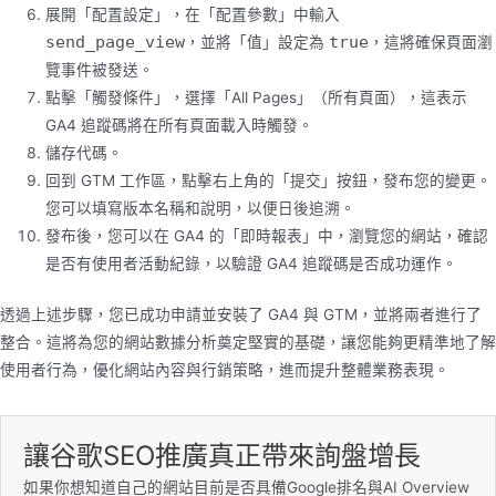
展開「配置設定」，在「配置參數」中輸入
send_page_view
true
，並將「值」設定為
，這將確保頁面瀏
覽事件被發送。
點擊「觸發條件」，選擇「All Pages」（所有頁面），這表示
GA4 追蹤碼將在所有頁面載入時觸發。
儲存代碼。
回到 GTM 工作區，點擊右上角的「提交」按鈕，發布您的變更。
您可以填寫版本名稱和說明，以便日後追溯。
發布後，您可以在 GA4 的「即時報表」中，瀏覽您的網站，確認
是否有使用者活動紀錄，以驗證 GA4 追蹤碼是否成功運作。
透過上述步驟，您已成功申請並安裝了 GA4 與 GTM，並將兩者進行了
整合。這將為您的網站數據分析奠定堅實的基礎，讓您能夠更精準地了解
使用者行為，優化網站內容與行銷策略，進而提升整體業務表現。
讓谷歌SEO推廣真正帶來詢盤增長
如果你想知道自己的網站目前是否具備Google排名與AI Overview