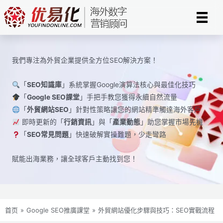
Skip
to
content
我們專注為外貿企業提供全方位SEO解決方案！
「
SEO知識庫
」系統掌握Google演算法核心與最佳化技巧
「
Google SEO課堂
」手把手教您獲得永續自然流量
「
外貿網站SEO
」針對性策略讓您的網站精準觸達海外客戶
即時更新的「
行銷資訊
」與「
產業動態
」助您掌握市場先機
「
SEO常見問題
」快速破解實操難題，少走彎路
賦能出海業務，讓全球​​客戶主動找到您！
首页
»
Google SEO推廣課堂
»
外貿網站優化步驟與技巧：SEO實戰流程