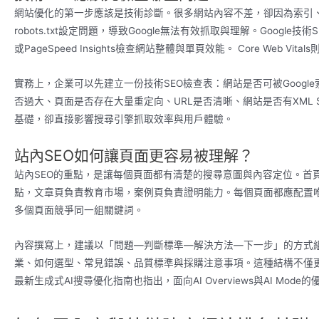
網站優化的第一步應該是技術診斷。很多網站內容不差，卻因為索引、速
robots.txt設定問題，導致Google無法有效抓取與理解。Google技術
或PageSpeed Insights檢查網站整體與單頁效能。 Core We
實務上，企業可以先建立一份技術SEO檢查表：網站是否可被Google
否過大、頁面是否存在大量重定向、URL是否清晰、網站是否有XML 
基礎，卻直接影響搜尋引擎抓取效率與用戶體驗。
站內SEO如何讓頁面更容易被理解？
站內SEO的重點，是讓每個頁面都有清楚的搜尋意圖與內容定位。首
點，文章頁負責教育市場，案例頁負責證明能力。每個頁面都應配置唯一的Titl
多個頁面競爭同一組關鍵詞。
內容撰寫上，建議以「問題—判斷標準—解決方法—下一步」的方式
業、如何選型、常見錯誤、品質標準與採購注意事項。這種結構不僅更符合
最新生成式AI搜尋優化指南也指出，面向AI Overviews與AI Mo