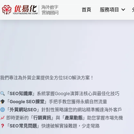
Skip
首頁
服務項目
to
content
我們專注為外貿企業提供全方位SEO解決方案！
「
SEO知識庫
」系統掌握Google演算法核心與最佳化技巧
「
Google SEO課堂
」手把手教您獲得永續自然流量
「
外貿網站SEO
」針對性策略讓您的網站精準觸達海外客戶
即時更新的「
行銷資訊
」與「
產業動態
」助您掌握市場先機
「
SEO常見問題
」快速破解實操難題，少走彎路