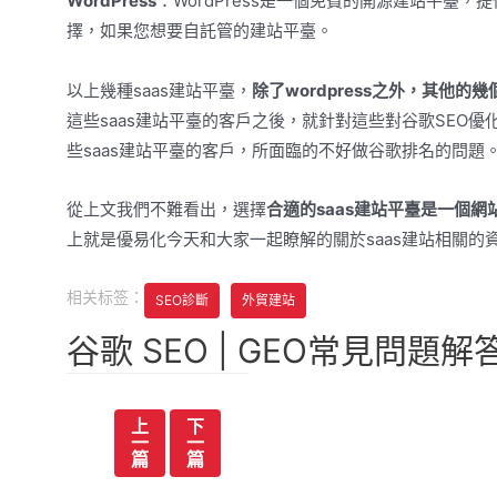
WordPress
：WordPress是一個免費的開源建站平
擇，如果您想要自託管的建站平臺。
以上幾種saas建站平臺，
除了wordpress之外，其他的幾
這些saas建站平臺的客戶之後，就針對這些對谷歌SEO優
些saas建站平臺的客戶，所面臨的不好做谷歌排名的問題
從上文我們不難看出，選擇
合適的saas建站平臺是一個
上就是優易化今天和大家一起瞭解的關於saas建站相關的
相关标签：
SEO診斷
外貿建站
谷歌 SEO | GEO常見問題解
文
上
下
一
一
章
篇
篇
导