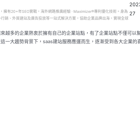
202
司，擁有20+年SEO實戰，海外網路推廣經驗 · Maximizer®專利優化技術。身為
27
務、海外行銷、外貿建站及廣告投放等一站式解決方案，協助企業品牌出海，實現全球
越來越多的企業熱衷於擁有自己的企業站點，有了企業站點不僅可以
這一大趨勢背景下，saas建站服務應運而生，逐漸受到各大企業的