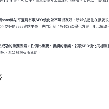
臺，提供了許多範本和插件，使其變得非常靈活和可擴展。它也是一個很
個saas建站平臺對
谷歌
SEO優化並不是很友好
，所以優易化在接觸很
化不友好的saas建站平臺，專門定制了谷歌SEO優化方案，用以解決
。
網站成功的重要因素，性價比重要、後續的維護、
谷歌
SEO優化同樣重
資訊，希望對您有所幫助。
答