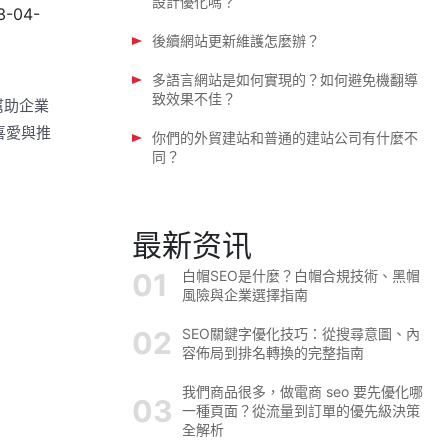
設計優化嗎？
3-04-
後續網站更新維護怎麼辦？
多語言網站是如何實現的？如何避免機翻導
致效果不佳？
幫助企業
喜愛與推
你們的外貿建站和普通的建站公司有什麼不
同？
最新资讯
白帽SEO是什麼？白帽合規技術、黑帽
風險與企業選擇指南
SEO關鍵字優化技巧：從搜尋意圖、內
容佈局到排名轉換的完整指南
我們商品很多，做電商 seo 要先優化哪
一種頁面？從流量到訂單的優先級決策
全解析