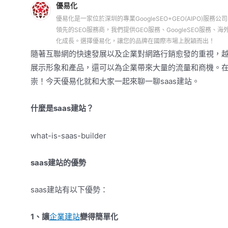
優易化
優易化是一家位於深圳的專業GoogleSEO+GEO(AIPO)服務公
領先的SEO服務商，我們提供GEO服務、GoogleSEO服
化成長。選擇優易化，讓您的品牌在國際市場上脫穎而出！
隨著互聯網的快速發展以及企業對網路行銷愈發的重視，
展示形象和產品，還可以為企業帶來大量的流量和商機。在
崇！今天優易化就和大家一起來聊一聊saas建站。
什麼是saas建站？
what-is-saas-builder
saas建站的優勢
saas建站有以下優勢：
1、讓
企業建站
變得簡單化