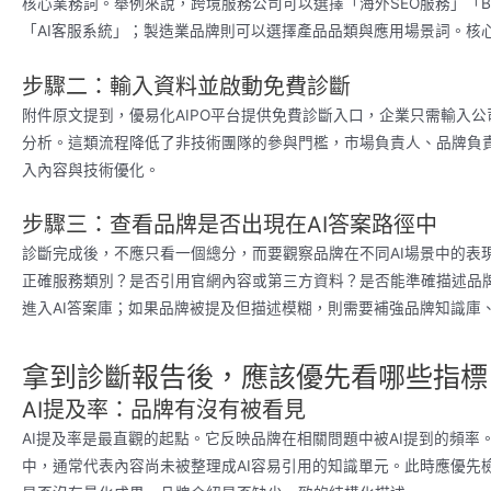
核心業務詞。舉例來說，跨境服務公司可以選擇「海外SEO服務」「B2
「AI客服系統」；製造業品牌則可以選擇產品品類與應用場景詞。核
步驟二：輸入資料並啟動免費診斷
附件原文提到，優易化AIPO平台提供免費診斷入口，企業只需輸入公
分析。這類流程降低了非技術團隊的參與門檻，市場負責人、品牌負
入內容與技術優化。
步驟三：查看品牌是否出現在AI答案路徑中
診斷完成後，不應只看一個總分，而要觀察品牌在不同AI場景中的表
正確服務類別？是否引用官網內容或第三方資料？是否能準確描述品
進入AI答案庫；如果品牌被提及但描述模糊，則需要補強品牌知識庫、
拿到診斷報告後，應該優先看哪些指標
AI提及率：品牌有沒有被看見
AI提及率是最直觀的起點。它反映品牌在相關問題中被AI提到的頻率。
中，通常代表內容尚未被整理成AI容易引用的知識單元。此時應優先