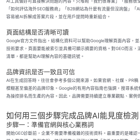
AI工具偏好可直接解決問題的內容。只堆砌「我們很專業」「服務很
「如何評估海外SEO服務商」「B2B網站為什麼有流量但沒詢盤」「AI
容易被AI拆解成答案片段，並在用戶提問時重新組合。
頁面結構是否清晰可讀
Google官方文件指出，結構化資料可以幫助Google理解頁面內
技術要求，頁面要能被索引並具備可顯示摘要的資格。對GEO而言，清
清單，都是幫助AI理解內容的基礎訊號。
品牌資訊是否一致且可信
AI在生成回答時，往往會參考多個公開來源。如果官網、社媒、PR稿
模糊甚至偏差的品牌印象。Google的有用內容指南也強調，搜尋系
為操控排名而生產的內容。因此，品牌需要持續建立專業觀點、案例佐
如何用三個步驟完成品牌AI能見度檢測
步驟一：準備官網與核心業務詞
開始GEO診斷前，企業不需要準備複雜的技術資料。最重要的是確認