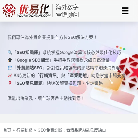
Skip
to
content
我們專注為外貿企業提供全方位SEO解決方案！
「
SEO知識庫
」系統掌握Google演算法核心與最佳化技巧
「
Google SEO課堂
」手把手教您獲得永續自然流量
「
外貿網站SEO
」針對性策略讓您的網站精準觸達海外客戶
即時更新的「
行銷資訊
」與「
產業動態
」助您掌握市場先機
「
SEO常見問題
」快速破解實操難題，少走彎路
賦能出海業務，讓全球​​客戶主動找到您！
首页
»
行業動態
»
GEO免費診斷：看清品牌AI能見度缺口