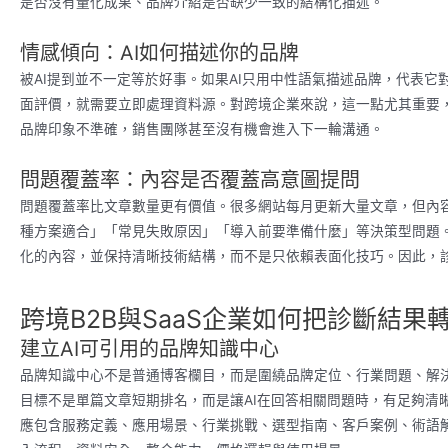
是否沒有量化成果、品牌介紹是否缺少一致的結構化描述。
情感傾向：AI如何描述你的品牌
被AI提到並不一定等於好事。如果AI只用中性語氣描述品牌，代表
面評價，就需要立即處理資料源。對跨境企業來說，這一點尤其重要，
品牌印象不準確，銷售團隊甚至沒有機會進入下一輪溝通。
問題覆蓋率：內容是否覆蓋高意圖提問
問題覆蓋率比文章數量更有價值。很多網站每月更新大量文章，但內
種方案適合」「常見失敗原因」「導入前要準備什麼」等決策型問題。G
化的內容，並保持清晰技術結構，而不是只依賴表面化技巧。因此，
跨境B2B與SaaS企業如何把診斷結果
建立AI可引用的品牌知識中心
品牌知識中心不是普通博客欄目，而是圍繞品牌定位、行業問題、解決
目標不是單篇文章短期排名，而是讓AI在回答相關問題時，有足夠清
應包含服務定義、應用場景、行業挑戰、選型指南、客戶案例、術語解