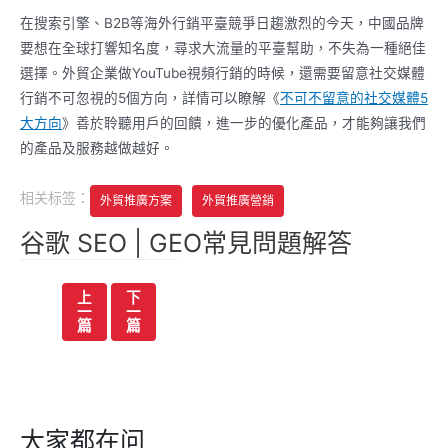
在搜索引擎、B2B等海外行銷平臺競爭日趨激烈的今天，中國品牌
要想在全球打響知名度，尋求大流量的平臺幫助，不失為一種絕佳
選擇。外貿企業做YouTube視頻行銷的時候，還需要留意社交媒體
行銷不可忽視的5個方向，詳情可以瞭解《
不可不留意的社交媒體5
大方向
》善於聆聽用戶的回饋，進一步的優化產品，才能夠讓我們
的產品及服務越做越好。
相关标签：
外貿推廣方案
外貿推廣營銷
谷歌 SEO | GEO常見問題解答
文
上
下
一
一
章
篇
篇
导
航
大家都在问