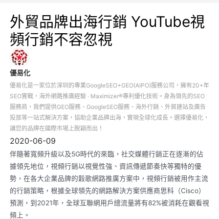
外貿品牌出海行銷 YouTube視
頻行銷不容忽視
優易化
優易化是一家位於深圳的專業GoogleSEO+GEO(AIPO)服務公司，擁有20+年
SEO實戰，海外網路推廣經驗 · Maximizer®專利優化技術。身為領先的SEO
服務商，我們提供GEO服務、GoogleSEO服務、海外行銷、外貿建站及廣告
投放等一站式解決方案，協助企業品牌出海，實現全球化成長。選擇優易化，
讓您的品牌在國際市場上脫穎而出！
2020-06-09
伴隨著寬頻升級以及5G時代的來臨，社交媒體行銷正在逐漸的佔
據領先地位，視頻行銷以視覺性強、資訊傳遞節奏快等獨特的優
勢，在各大企業品牌的穀歌網路推廣方案中，視頻行銷被用作主流
的行銷策略，根據全球領先的網路解決方案供應商思科（Cisco）
預測，到2021年，全球互聯網用戶總流量將有82%被消耗在觀看視
頻上。