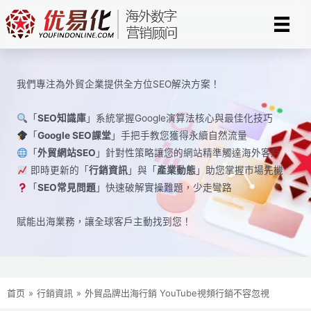
Skip
to
content
我們專注為外貿企業提供全方位SEO解決方案！
「
SEO知識庫
」系統掌握Google演算法核心與最佳化技巧
「
Google SEO課堂
」手把手教您獲得永續自然流量
「
外貿網站SEO
」針對性策略讓您的網站精準觸達海外客戶
即時更新的「
行銷資訊
」與「
產業動態
」助您掌握市場先機
「
SEO常見問題
」快速破解實操難題，少走彎路
賦能出海業務，讓全球​​客戶主動找到您！
首页
»
行銷資訊
»
外貿品牌出海行銷 YouTube視頻行銷不容忽視