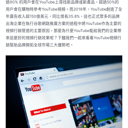
過90% 的用戶會在YouTube上尋找新品牌或新產品，超過50%的
用戶會在購物時參考YouTube視頻。而2019年，YouTube創造了全
年廣告收入超150億美元，同比增長35.8%，這也正式眾多的品牌
出海企業在執行谷歌網路推廣方案的過程中將YouTube作為主要的
視頻行銷管道的主要原因。那麼為什麼YouTube能給我們的企業帶
來這麼好的視頻行銷效果呢？下麵我們一起來看看YouTube視頻行
銷幫助品牌開拓全球市場三大優勢吧。