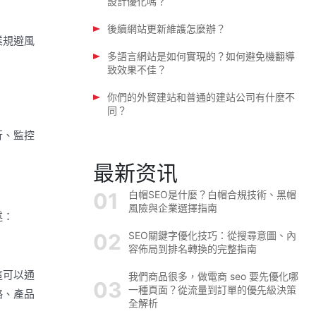
設計優化嗎？
後續網站更新維護怎麼辦？
業規避風
多語言網站是如何實現的？如何避免機翻導
致效果不佳？
你們的外貿建站和普通的建站公司有什麼不
同？
行、監控
最新资讯
白帽SEO是什麼？白帽合規技術、黑帽
風險與企業選擇指南
述：
SEO關鍵字優化技巧：從搜尋意圖、內
容佈局到排名轉換的完整指南
這可以通
我們商品很多，做電商 seo 要先優化哪
一種頁面？從流量到訂單的優先級決策
略、產品
全解析