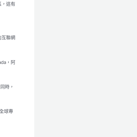
區，這有
的互聯網
da，阿
。同時，
種全球專