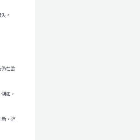
損失。
為仍在歐
。例如，
創新。這