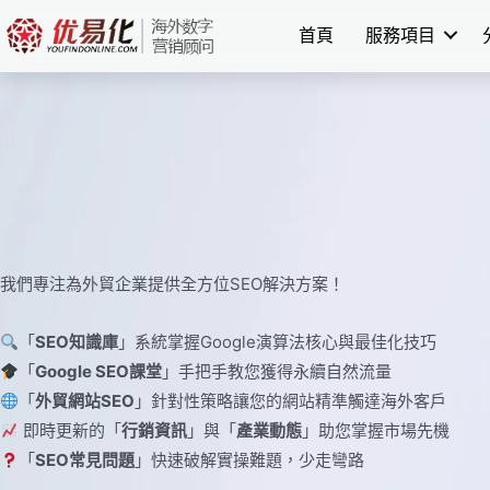
Skip
首頁
服務項目
to
content
我們專注為外貿企業提供全方位SEO解決方案！
「
SEO知識庫
」系統掌握Google演算法核心與最佳化技巧
「
Google SEO課堂
」手把手教您獲得永續自然流量
「
外貿網站SEO
」針對性策略讓您的網站精準觸達海外客戶
即時更新的「
行銷資訊
」與「
產業動態
」助您掌握市場先機
「
SEO常見問題
」快速破解實操難題，少走彎路