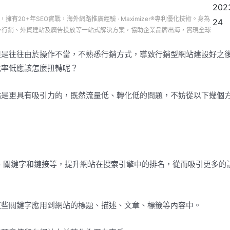
202
司，擁有20+年SEO實戰，海外網路推廣經驗 · Maximizer®專利優化技術。身為
24
務、海外行銷、外貿建站及廣告投放等一站式解決方案，協助企業品牌出海，實現全球
但是往往由於操作不當，不熟悉行銷方式，導致行銷型網站建設好之
化率低應該怎麼扭轉呢？
點是更具有吸引力的，既然流量低、轉化低的問題，不妨從以下幾個
容、關鍵字和鏈接等，提升網站在搜索引擎中的排名，從而吸引更多的
這些關鍵字應用到網站的標題、描述、文章、標籤等內容中。