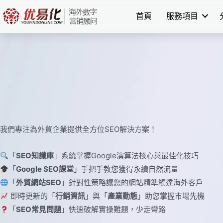
Skip
首頁
服務項目
to
content
我們專注為外貿企業提供全方位SEO解決方案！
「
SEO知識庫
」系統掌握Google演算法核心與最佳化技巧
「
Google SEO課堂
」手把手教您獲得永續自然流量
「
外貿網站SEO
」針對性策略讓您的網站精準觸達海外客戶
即時更新的「
行銷資訊
」與「
產業動態
」助您掌握市場先機
「
SEO常見問題
」快速破解實操難題，少走彎路