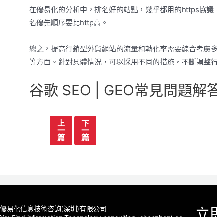
在優易化的分析中，排名好的站點，幾乎都用的https協議
名優先順序要比http高。
總之，提高行銷型外貿網站的流量和轉化率需要綜合考慮多
等方面。針對具體情況，可以採用不同的措施，不斷調整
谷歌 SEO | GEO常見問題解
文
上
下
一
一
章
篇
篇
导
航
優易化信息技術咨詢(深圳)有限公司
立