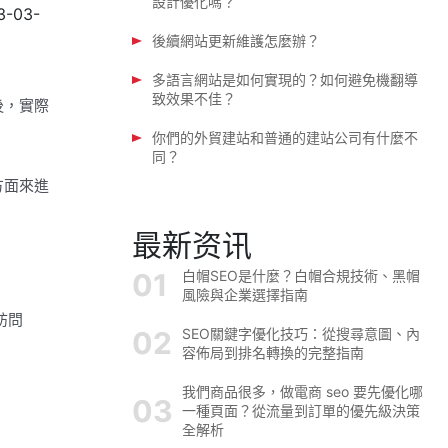
設計優化嗎？
3-03-
後續網站更新維護怎麼辦？
多語言網站是如何實現的？如何避免機翻導
致效果不佳？
後，實際
你們的外貿建站和普通的建站公司有什麼不
同？
方面來進
最新资讯
白帽SEO是什麼？白帽合規技術、黑帽
風險與企業選擇指南
訪問
SEO關鍵字優化技巧：從搜尋意圖、內
容佈局到排名轉換的完整指南
我們商品很多，做電商 seo 要先優化哪
一種頁面？從流量到訂單的優先級決策
全解析