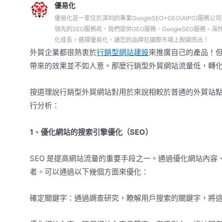
優易化
優易化是一家位於深圳的專業GoogleSEO+GEO(AIPO)服務公
領先的SEO服務商，我們提供GEO服務、GoogleSEO服
化成長。選擇優易化，讓您的品牌在國際市場上脫穎而出！
外貿企業都很熱衷於
行銷型網站建設
來推廣自己的產品！
帶來的效果並不如人意。那麼行銷型外貿網站流量低，轉
按道理說行銷型外貿網站對用於來說相較於普通的外貿站
行分析：
1、優化網站的搜索引擎優化（SEO）
SEO 是提高網站流量的重要手段之一。通過優化網站內
者。可以通過以下幾個方面來優化：
確定關鍵字：通過調查研究，瞭解用戶搜索的關鍵字，將