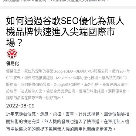
如何通過谷歌SEO優化為無人
機品牌快速進入尖端國際市
場？
優易化
優易化是一家位於深圳的專業GoogleSEO+GEO(AIPO)服務公司，擁有20+年
SEO實戰，海外網路推廣經驗 · Maximizer®專利優化技術。身為領先的SEO
服務商，我們提供GEO服務、GoogleSEO服務、海外行銷、外貿建站及廣告
投放等一站式解決方案，協助企業品牌出海，實現全球化成長。選擇優易化，
讓您的品牌在國際市場上脫穎而出！
2022-06-09
近年來隨著傳感、遙感、飛控、雲臺、計算式視覺、圖像傳輸等相
關技術的快速完善，無人機的發展也進入了快車道，在軍用無人機
市場依舊火熱的前提下民用無人機的應用也開始逐步普及。