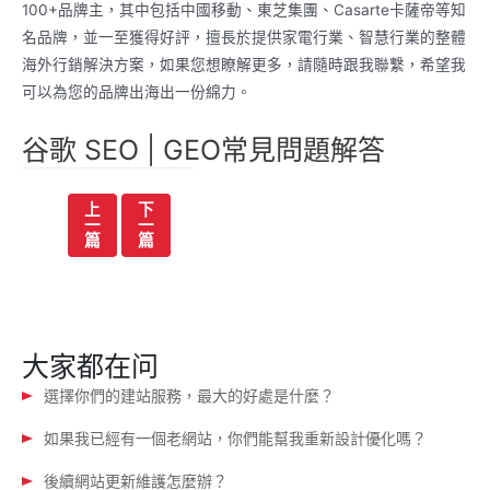
100+品牌主，其中包括中國移動、東芝集團、Casarte卡薩帝等知
名品牌，並一至獲得好評，擅長於提供家電行業、智慧行業的整體
海外行銷解決方案，如果您想瞭解更多，請隨時跟我聯繫，希望我
可以為您的品牌出海出一份綿力。
谷歌 SEO | GEO常見問題解答
文
上
下
一
一
章
篇
篇
导
航
大家都在问
選擇你們的建站服務，最大的好處是什麼？
如果我已經有一個老網站，你們能幫我重新設計優化嗎？
後續網站更新維護怎麼辦？