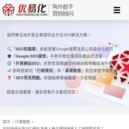
Skip
to
content
我們專注為外貿企業提供全方位SEO解決方案！
「
SEO知識庫
」系統掌握Google演算法核心與最佳化技巧
「
Google SEO課堂
」手把手教您獲得永續自然流量
「
外貿網站SEO
」針對性策略讓您的網站精準觸達海外客戶
即時更新的「
行銷資訊
」與「
產業動態
」助您掌握市場先機
「
SEO常見問題
」快速破解實操難題，少走彎路
賦能出海業務，讓全球​​客戶主動找到您！
首页
»
行業動態
»
如何通過谷歌SEO優化為無人機品牌快速進入尖端國際市場？