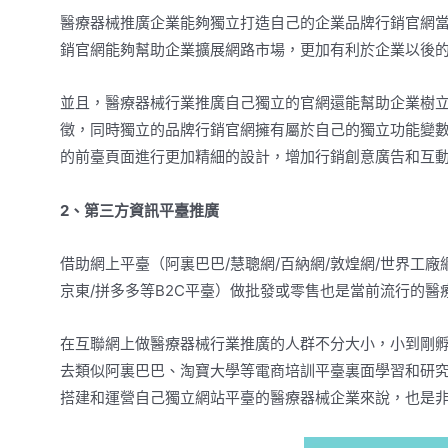
醫療器械推廣企業能夠獨立打造自己的企業品牌行銷官網
銷官網能夠幫助企業擴展網路市場，更加有利於企業以後
並且，醫療器械行業推廣自己獨立的官網還能幫助企業樹
徵，同時獨立的品牌行銷官網擁有屬於自己的獨立功能變
的前臺頁面進行更加精細的設計，增加行銷創意廣告和互
2、第三方資訊平臺推廣
借助網上平臺（阿裏巴巴/慧聰網/百納網/敦煌網/世界工廠
京東/拼多多等B2C平臺）做批發或零售也是當前流行的醫
在互聯網上做醫療器械行業推廣的人群不分大小，小到剛孵
去類似阿裏巴巴、淘寶大學等電商培訓平臺裏面學習和研
搭建和運營自己獨立網站平臺的醫療器械企業來說，也是