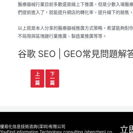
醫療器械行業目前多數還是線上下推廣，但是少數入場醫
們提前進入了，就能提升網店的轉化率，提升線下的銷售
以上就是本人分享的醫療器械推廣方式策略，希望能夠對
不局限與區塊鏈行業推廣、製造業推廣等等。
谷歌 SEO | GEO常見問題解
文
上
下
一
一
章
篇
篇
导
航
優易化信息技術咨詢(深圳)有限公司
立
YouFind information Technology consulting (shenzhen) co.,