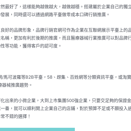
當然最好了，這樣能夠越做越大，越做越穩。搭建屬於企業自己的獨
的發展，同時還可以通過網路平臺做零成本口碑行銷推廣。
立良好的品牌形象，品牌行銷官網可作為企業在互聯網展示平臺上的
數名稱，更加有利於後期的推廣，而且醫療器械行業推廣可以對品牌
動性等功能，獲得客戶的認可度。
網/馬可波羅等B2B平臺，58、趕集、百姓網等分類資訊平臺，或淘寶
療器械推廣趨勢。
化出來的小微企業，大到上市集團500強企業，只要交足夠的保證
究一番，就可以順利開上企業自己的店鋪，對於預算不足或不願投入
非常不錯的選擇！