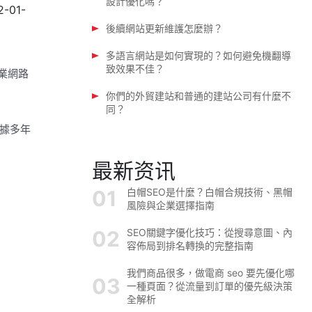
設計優化嗎？
2-01-
後續網站更新維護怎麼辦？
多語言網站是如何實現的？如何避免機翻導
致效果不佳？
業網路
你們的外貿建站和普通的建站公司有什麼不
同？
據多年
最新资讯
白帽SEO是什麼？白帽合規技術、黑帽
風險與企業選擇指南
SEO關鍵字優化技巧：從搜尋意圖、內
容佈局到排名轉換的完整指南
我們商品很多，做電商 seo 要先優化哪
一種頁面？從流量到訂單的優先級決策
全解析