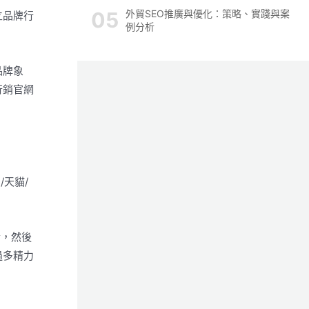
外貿SEO推廣與優化：策略、實踐與案
立品牌行
例分析
品牌象
行銷官網
/天貓/
金，然後
過多精力