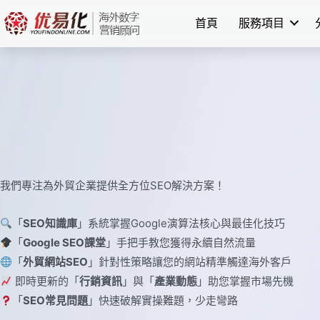
Skip
首頁
服務項目
to
content
我們專注為外貿企業提供全方位SEO解決方案！
「
SEO知識庫
」系統掌握Google演算法核心與最佳化技巧
「
Google SEO課堂
」手把手教您獲得永續自然流量
「
外貿網站SEO
」針對性策略讓您的網站精準觸達海外客戶
即時更新的「
行銷資訊
」與「
產業動態
」助您掌握市場先機
「
SEO常見問題
」快速破解實操難題，少走彎路