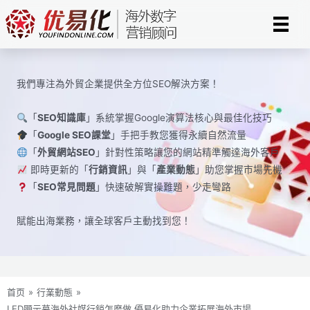
Skip
to
content
我們專注為外貿企業提供全方位SEO解決方案！
「
SEO知識庫
」系統掌握Google演算法核心與最佳化技巧
「
Google SEO課堂
」手把手教您獲得永續自然流量
「
外貿網站SEO
」針對性策略讓您的網站精準觸達海外客戶
即時更新的「
行銷資訊
」與「
產業動態
」助您掌握市場先機
「
SEO常見問題
」快速破解實操難題，少走彎路
賦能出海業務，讓全球​​客戶主動找到您！
首页
»
行業動態
»
LED顯示幕海外社媒行銷怎麼做 優易化助力企業拓展海外市場