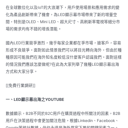
在全球數位化以及IoT的大浪潮下，用戶使用場景和應用需求的變
化為產品創新帶來了機會，為LED顯示幕市場帶來了新的增量空
間，特別是OLED、Mini LED、超大尺寸、高刷新率電視等細分市
場的需求均有不錯的增長潛能。
國內LED行業競爭激烈，幾乎每家企業都在爭市場，搶客戶，容易
形成不良競爭。面對如此情景我們可以將目光轉向海外，但由於種
種原因可能我們在海外知名度較低沒什麼客戶認識我們。面對這樣
的情況我們應該怎麼做呢?在此為大家列舉了幾種LED顯示幕出海
方式和大家分享。
[[免費行業調研]]
一、LED顯示幕出海之YOUTUBE
數據顯示，B2B不同於B2C用戶在購買過程中所關注的因素，B2B
用戶在決策過程中會更加關注危險。根據Linkedin、Facebook、
Google等統計數據，信任永遠是海外買家下單的關鍵因素之一。