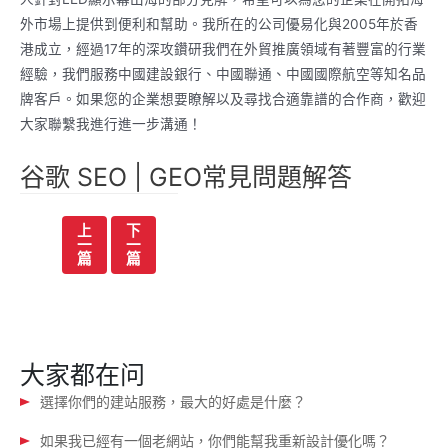
外市場上提供到便利和幫助。我所在的公司優易化與2005年於香
港成立，經過17年的深攻鑽研我們在外貿推廣領域有著豐富的行業
經驗，我們服務中國建設銀行、中國聯通、中國國際航空等知名品
牌客戶。如果您的企業想要瞭解以及尋找合適靠譜的合作商，歡迎
大家聯繫我進行進一步溝通！
谷歌 SEO | GEO常見問題解答
文
上
下
一
一
章
篇
篇
导
航
大家都在问
選擇你們的建站服務，最大的好處是什麼？
如果我已經有一個老網站，你們能幫我重新設計優化嗎？