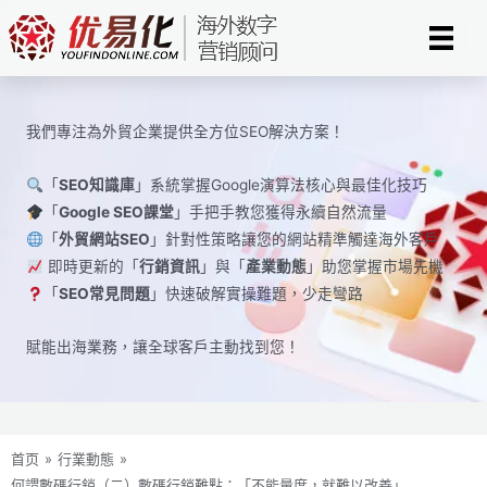
Skip
to
content
我們專注為外貿企業提供全方位SEO解決方案！
「
SEO知識庫
」系統掌握Google演算法核心與最佳化技巧
「
Google SEO課堂
」手把手教您獲得永續自然流量
「
外貿網站SEO
」針對性策略讓您的網站精準觸達海外客戶
即時更新的「
行銷資訊
」與「
產業動態
」助您掌握市場先機
「
SEO常見問題
」快速破解實操難題，少走彎路
賦能出海業務，讓全球​​客戶主動找到您！
首页
»
行業動態
»
何謂數碼行銷（二）數碼行銷難點：「不能量度，就難以改善」