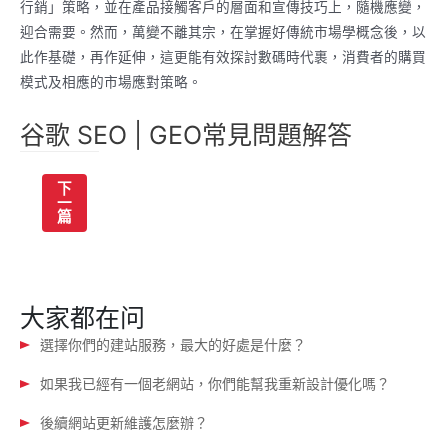
行銷」策略，並在產品接觸客戶的層面和宣傳技巧上，隨機應變，
迎合需要。然而，萬變不離其宗，在掌握好傳統市場學概念後，以
此作基礎，再作延伸，這更能有效探討數碼時代裹，消費者的購買
模式及相應的市場應對策略。
谷歌 SEO | GEO常見問題解答
文
下
一
章
篇
导
航
大家都在问
選擇你們的建站服務，最大的好處是什麼？
如果我已經有一個老網站，你們能幫我重新設計優化嗎？
後續網站更新維護怎麼辦？